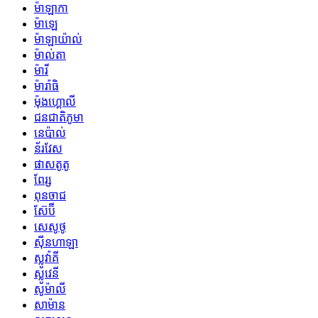
ម៉ាឡាកា
ម៉ាឡេ
ម៉ាឡាយ៉ាល់
ម៉ាល់តា
ម៉ារី
ម៉ារ៉ាធិ
ម៉ុងហ្គោលី
ជនជាតិភូមា
នេប៉ាល់
ន័រវែស
ផាសតូតូ
ពែរ្ស
ពុនចាជ
ស៊ែប៊ី
សេសូថូ
ស៊ីនហាឡា
ស្លូវ៉ាគី
ស្លូវេនី
សូម៉ាលី
សាម៉ាន