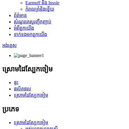
Earmuff និង Insole
កំរាលព្រំនិងខ្នើយ
ព័ត៌មាន
សំណួរគេសួរញឹកញាប់
អំពី​ពួក​យើង
ទាក់ទង​មក​ពួក​យើង
អង់គ្លេស
ស្រោមដៃស្បែកចៀម
ផ្ទះ
ផលិតផល
ស្រោមដៃស្បែកចៀម
ប្រភេទ
ស្រោមដៃស្បែកចៀម
អស់លោកលោកស្រី