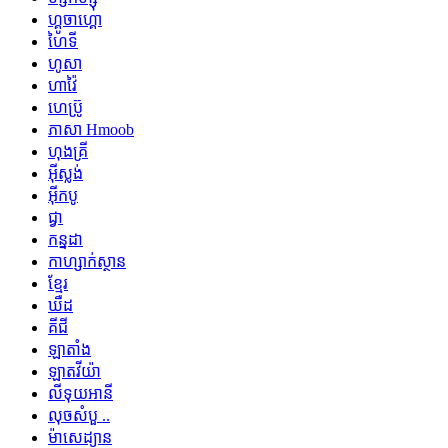
ហ្គូចាហ្គោ
ហៃទី
ហូសា
ហាវ៉ៃ
ហេប្រ៊ូ
ភាសា Hmoob
ហុងគ្រី
អ៊ីស្លង់
អ៊ីកបូ
ជ្វា
កន្នដា
កាហ្សាក់ស្ថាន
ខ្មែរ
ឃឺដ
គីជី
ឡាតាំង
ឡាតវីយ៉ា
លីទុយអានី
លុចសំបួ ..
ម៉ាសេដ្យាន