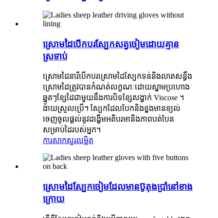
ស្រោមដៃបើកបរស្បែកសត្វចៀមដោយគ្មាន
ស្រទាប់
ស្រោមដៃនារីបើកបរស្រោមដៃស្បែកទន់និងលាតសន្ធឹង
ស្រោមដៃត្រូវបានកំណត់លក្ខណៈដោយស្នាមប្រហោង
ឆ្នូតៗខ្សែដៃជាមួយនឹងការបិទខ្សែសង្វាក់ Viscose ។
ងាយស្រួលប្រើ។ ស្បែកដែលបែកនិងខ្នងមានខ្យល់
ចេញចូលផ្តល់នូវដង្ហើមអតិបរមានិងភាពបត់បែន
សម្រាប់ដៃរបស់អ្នក។
ការសាកសួរ
លម្អិត
ស្រោមដៃស្បែកចៀមដែលមានប៊ូតុងប្រាំនៅខាង
ក្រោយ