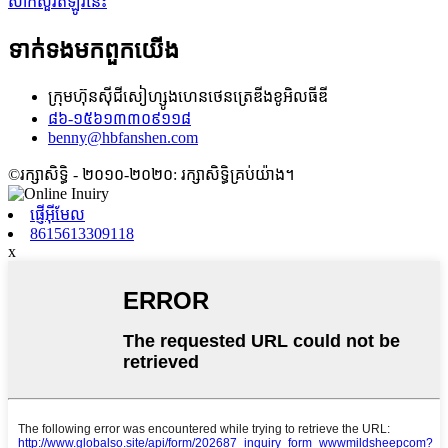
សាកសួរឥឡូវនេះ
ទាក់ទង​មក​ពួក​យើង
ក្រុមហ៊ុនស៊ីជីសៀហ្សូងហេនថេនត្រេឌីងខូអិលធីឌី
៨៦-១៥៦១៣៣០៩១១៨
benny@hbfanshen.com
©រក្សាសិទ្ធិ - ២០១០-២០២០: រក្សាសិទ្ធិគ្រប់យ៉ាង។
ផ្ញើអ៊ីមែល
8615613309118
x