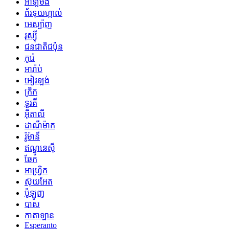
អាឡឺម៉ង់
ព័រទុយហ្កាល់
អេស្ប៉ាញ
រុស្ស៊ី
ជនជាតិជប៉ុន
កូរ៉េ
អារ៉ាប់
អៀរឡង់
ក្រិក
ទួរគី
អ៊ីតាលី
ដាណឺម៉ាក
រ៉ូម៉ានី
ឥណ្ឌូនេស៊ី
ឆែក
អាហ្រ្វិក
ស៊ុយអែត
ប៉ូឡូញ
បាស
កាតាឡាន
Esperanto