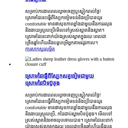
សម្រាប់ការងារពេលល្ងាចចេញឬស្លៀករាល់ថ្ងៃ!
ស្រោមដៃនេះធ្វើពីស្បែកចៀមទន់និងប្រើបានយូរ
comfortable មានផាសុខភាពខ្លាំងជាមួយនឹងការរលុង
និងងាយស្រួលប្រើមើលទៅស្រស់ស្អាតនិងស្អាត។
ស្រោមដៃនេះពាក់យ៉ាងស្រស់ស្អាតក្នុងរយៈពេលជា
ច្រើនឆ្នាំហើយនឹងបន្តបម្រើអ្នកតាមរដូវកាល។
ការសាកសួរ
លម្អិត
ស្រោមដៃធ្វើពីស្បែកសត្វចៀមជាមួយ
ស្រោមដៃបិទប៊ូតុង
សម្រាប់ការងារពេលល្ងាចចេញឬស្លៀករាល់ថ្ងៃ!
ស្រោមដៃនេះធ្វើពីស្បែកចៀមទន់និងប្រើបានយូរ
comfortable មានផាសុខភាពខ្លាំងជាមួយនឹងការរលុង
និងងាយស្រួលប្រើ, កដៃជាប់ស្នាមបិទប៊ូតុង។ មើលទៅ
ស្រស់ស្អាតនិងអាចលុបចោលបាន។ ស្រោមដៃនេះពាក់
យ៉ាងស្រស់ស្អាតក្នុងរយៈពេលជាច្រើនឆ្នាំហើយនឹងបន្ត