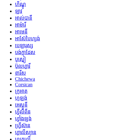
ហិណ្ឌូ
ឡាវ
អាល់បានី
អាម៉ារី
អាមេនី
អាស៊ែបៃហ្សង់
បេឡារុស្ស
បង់ក្លាដែស
បូស្នៀ
ប៊ុលហ្គារី
ខារីស
Chichewa
Corsican
ក្រូអាត
ហូឡង់
អេស្តូនី
ហ្វីលីពីន
ហ្វាំងឡង់
ហ្វ្រីស៊ាន
ហ្គាលីស្យាន
ហ្សកហ្ស៊ី