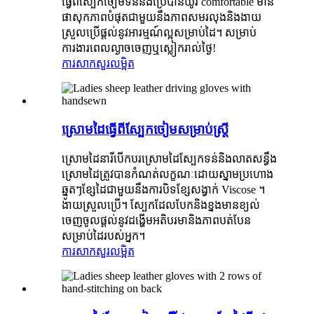
ធ្វើពីស្បែកចៀមទន់និងប្រើបានយូរ comfortable មាន
ផាសុកភាពបំផុតជាមួយនឹងភាពសមរលុងនិងងាយ
ស្រួលប្រើផ្តល់នូវអារម្មណ៍ល្អសម្រាប់ដៃ។ សម្រាប់
ការងារពេលល្ងាចចេញឬស្លៀករាល់ថ្ងៃ!
ការសាកសួរ
លម្អិត
ស្រោមដៃធ្វើពីស្បែកចៀមសម្រាប់ស្ត្រី
ស្រោមដៃនារីបើកបរស្រោមដៃស្បែកទន់និងលាតសន្ធឹង
ស្រោមដៃត្រូវបានកំណត់លក្ខណៈដោយស្នាមប្រហោង
ឆ្នូតៗខ្សែដៃជាមួយនឹងការបិទខ្សែសង្វាក់ Viscose ។
ងាយស្រួលប្រើ។ ស្បែកដែលបែកនិងខ្នងមានខ្យល់
ចេញចូលផ្តល់នូវដង្ហើមអតិបរមានិងភាពបត់បែន
សម្រាប់ដៃរបស់អ្នក។
ការសាកសួរ
លម្អិត