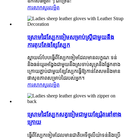
ឱកាសធម្មតា ៗ ជាច្រើន!
ការសាកសួរ
លម្អិត
ស្រោមដៃស្បែកចៀមសម្រាប់ស្ត្រីជាមួយនឹង
ការតុបតែងខ្សែស្បែក
ស្តាយល៍បែបធ្វើពីស្បែកចៀមដែលមានលក្ខណៈទន់
និងធន់យូរអង្វែងជាមួយនឹងស្រទាប់សូត្រនិងផ្នែកខាង
ក្រោយភ្ជាប់ជាមួយខ្សែស្បែកធ្វើឱ្យកាន់តែសមនិងមាន
ផាសុខភាពសម្រាប់ដៃរបស់អ្នក។
ការសាកសួរ
លម្អិត
ស្រោមដៃស្បែកសត្វចៀមជាមួយខ្សែរ៉ូតនៅខាង
ក្រោយ
ធ្វើពីស្បែកចៀមដែលមានជាតិអេទីថូលីយ៉ាទន់និងប្រើ