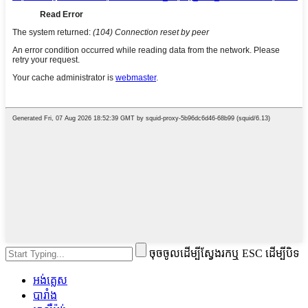
ចុចចូលដើម្បីស្វែងរកឬ ESC ដើម្បីបិទ
អង់គ្លេស
បារាំង