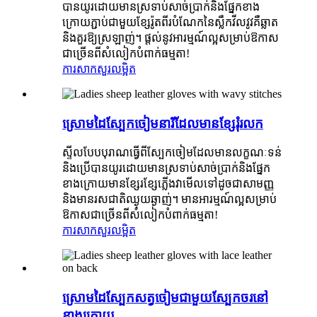
បានយូរដោយមានស្រទាប់សាច់ប្រាក់និងផ្នែកខាង
ក្រោយភ្ជាប់ជាមួយខ្សែរ៉ូតពីរបំណែកនៃស្លឹកវីលវូវគឺឆ្លាត
និងគួរឱ្យស្រឡាញ់។ ផ្តល់នូវអារម្មណ៍ល្អសម្រាប់ឱកាស
ជាច្រើនពីសំលៀកបំពាក់ធម្មតា!
ការសាកសួរ
លម្អិត
ស្រោមដៃស្បែកចៀមនារីដែលមានខ្សែរុំរលក
ស្ទីលបែបបុរាណធ្វើពីស្បែកចៀមដែលមានលក្ខណៈទន់
និងប្រើបានយូរដោយមានស្រទាប់សាច់ប្រាក់និងផ្នែក
ខាងក្រោយមានខ្សែរខ្សែភ្លើងវាមើលទៅដូចជាសាមញ្ញ
និងមានរសជាតិឈ្ងុយឆ្ងាញ់។ មានអារម្មណ៍ល្អសម្រាប់
ឱកាសជាច្រើនពីសំលៀកបំពាក់ធម្មតា!
ការសាកសួរ
លម្អិត
ស្រោមដៃស្បែកសត្វចៀមជាមួយស្បែកចរនៅ
ខាងក្រោយ