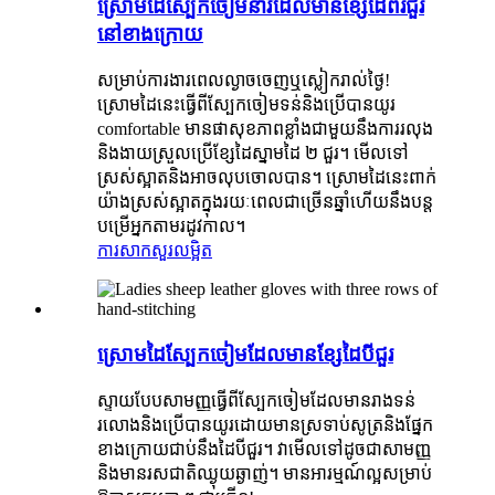
ស្រោមដៃស្បែកចៀមនារីដែលមានខ្សែដៃពីរជួរ
នៅខាងក្រោយ
សម្រាប់ការងារពេលល្ងាចចេញឬស្លៀករាល់ថ្ងៃ!
ស្រោមដៃនេះធ្វើពីស្បែកចៀមទន់និងប្រើបានយូរ
comfortable មានផាសុខភាពខ្លាំងជាមួយនឹងការរលុង
និងងាយស្រួលប្រើខ្សែដៃស្នាមដៃ ២ ជួរ។ មើលទៅ
ស្រស់ស្អាតនិងអាចលុបចោលបាន។ ស្រោមដៃនេះពាក់
យ៉ាងស្រស់ស្អាតក្នុងរយៈពេលជាច្រើនឆ្នាំហើយនឹងបន្ត
បម្រើអ្នកតាមរដូវកាល។
ការសាកសួរ
លម្អិត
ស្រោមដៃស្បែកចៀមដែលមានខ្សែដៃបីជួរ
ស្ទាយបែបសាមញ្ញធ្វើពីស្បែកចៀមដែលមានរាងទន់
រលោងនិងប្រើបានយូរដោយមានស្រទាប់សូត្រនិងផ្នែក
ខាងក្រោយជាប់នឹងដៃបីជួរ។ វាមើលទៅដូចជាសាមញ្ញ
និងមានរសជាតិឈ្ងុយឆ្ងាញ់។ មានអារម្មណ៍ល្អសម្រាប់