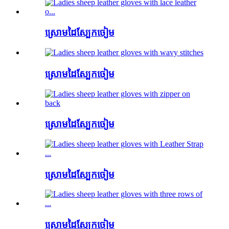
ស្រោមដៃស្បែកចៀម
ស្រោមដៃស្បែកចៀម
ស្រោមដៃស្បែកចៀម
ស្រោមដៃស្បែកចៀម
ស្រោមដៃស្បែកចៀម