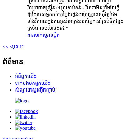
ស្រោមដៃទាំងនេះត្រូវបានគេខ្ពើមរអើមដោយប្រើ
ស្បែកថាច់ស្គ្រីន el ស្រទាប់ទន់ - វ៉ែនតាមិនត្រឹមតែធ្វើ
ឱ្យដៃរបស់អ្នកកក់ក្តៅក្នុងរដូវរងាប៉ុណ្ណោះទេប៉ុន្តែថែម
ទាំងរីករាយក្នុងការអូសអេក្រង់របស់អ្នកនៅគ្រប់ទីកន្លែង
គ្រប់ពេលវេលាផងដែរ។
ការសាកសួរ
លម្អិត
<<
<មុន
1
2
ព័ត៌មាន
អំពី​ពួក​យើង
ទាក់ទង​មក​ពួក​យើង
សំណួរគេសួរញឹកញាប់