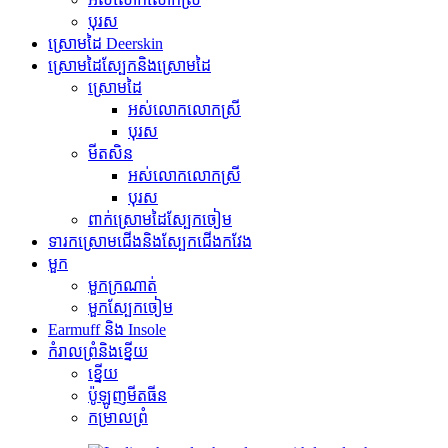
បុរស
ស្រោមដៃ Deerskin
ស្រោមដៃស្បែកនិងស្រោមដៃ
ស្រោមដៃ
អស់លោកលោកស្រី
បុរស
មីតសិន
អស់លោកលោកស្រី
បុរស
ពាក់ស្រោមដៃស្បែកចៀម
ទារកស្រោមជើងនិងស្បែកជើងកវែង
មួក
មួកក្រណាត់
មួកស្បែកចៀម
Earmuff និង Insole
កំរាលព្រំនិងខ្នើយ
ខ្នើយ
ប៉ូឡូញមីតធីន
កម្រាលព្រំ