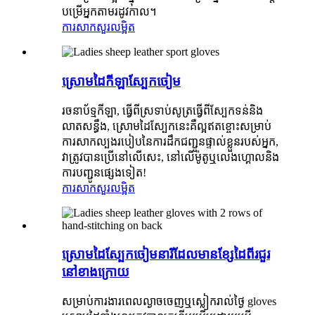
បម្រើអ្នកតាមរដូវកាល។
ការសាកសួរ
លម្អិត
ស្រោមដៃកីឡាស្បែកចៀម
រចនាប័ទ្មកីឡា, ធ្វើពីស្រទាប់សូត្រធ្វើពីស្បែកទន់និង
លាតសន្ធឹង, ស្រោមដៃស្បែកនេះគឺល្អឥតខ្ចោះសម្រាប់
ការសាកល្បងរបៀបនៃការដឹកជញ្ជូនផ្ទាល់ខ្លួនរបស់អ្នក,
វាត្រូវបានប្រើនៅលើសេះ, នៅលើម៉ូតូឬលេងហ្គោលនិង
ការបញ្ជូនផ្សេងទៀត!
ការសាកសួរ
លម្អិត
ស្រោមដៃស្បែកចៀមនារីដែលមានខ្សែដៃពីរជួរ
នៅខាងក្រោយ
សម្រាប់ការងារពេលល្ងាចចេញឬស្លៀករាល់ថ្ងៃ gloves