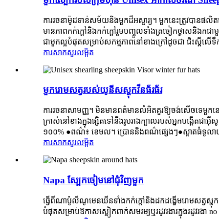
ការរចនាម៉ូដទាន់សម័យនិងមួកដ៏អស្ចារ្យ។ មួកនេះត្រូវបានផល
មានភាពកក់ក្តៅនិងកក់ក្ដៅរួមបញ្ចូលទាំងត្រចៀកថ្ងាសនិងក
ជាមួកល្អបំផុតសម្រាប់សកម្មភាពនៅខាងក្រៅដូចជា ជិះស្គីលើទឹក
ការសាកសួរ
លម្អិត
មួករោមសត្វរបស់យូនីសស្ហុកវីនធ័រធ័រ
ការរចនាសាមញ្ញ។ មិនមានពត៌មានលំអិតគួរឱ្យចង់សើចទេមួកនេ
ក្រាស់នៅខាងក្នុងផ្សិតទៅនឹងរូបរាងក្បាលរបស់អ្នកបង្កើតជា
១០០% ●ពណ៌៖ ខេមល។ ប្រោននិងពណ៌ផ្សេងៗ●ស្អាតធំទូលា
ការសាកសួរ
លម្អិត
Napa ស្បែកចៀមនៅជុំវិញមួក
ធ្វើពីណាប៉ូលីណូមេនឃីនទាំងកក់ក្តៅនិងដកដង្ហើមរោមសត្វស្
បំផុតសម្រាប់ឱកាសស្លៀកពាក់សមរម្យឬរដូវរងារក្នុងរដូវរង