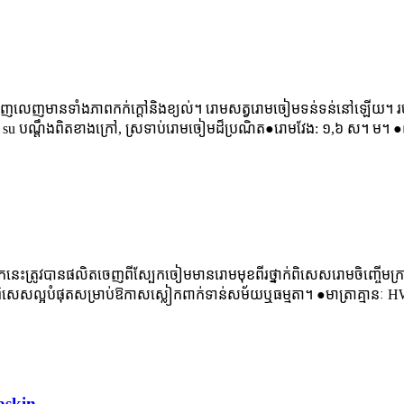
ីតពេញលេញមានទាំងភាពកក់ក្តៅនិងខ្យល់។ រោមសត្វរោមចៀមទន់ទន់នៅឡើយ។ រចនា
ាប់ su បណ្តឹងពិតខាងក្រៅ, ស្រទាប់រោមចៀមដ៏ប្រណិត●រោមវែង: ១,៦ ស។ ម។ ●
ត្រូវបានផលិតចេញពីស្បែកចៀមមានរោមមុខពីរថ្នាក់ពិសេសរោមចិញ្ចើមក្រាស់ន
សេសល្អបំផុតសម្រាប់ឱកាសស្លៀកពាក់ទាន់សម័យឬធម្មតា។ ●មាត្រាគ្មានៈ
ៃ
pskin