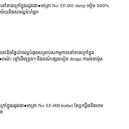
ពនៅខាងក្រៅក្នុងរដូវរងា●មាត្រា No: EF-001 sheep ចៀម ១០០%
់សម័យនិងសមល្អទំហំអ្នក
និងច្នៃយ៉ាងល្អបំផុតសម្រាប់សកម្មភាពនៅខាងក្រៅក្នុង
●ពណ៌: ខ្មៅដើមទ្រូង។ និងពណ៌ផ្សេងទៀត design ការរចនាម៉ូត
រៅក្នុងរដូវរងា●មាត្រា No: EF-008 leather ស្បែកប្តឹងនិងរោម
តូច