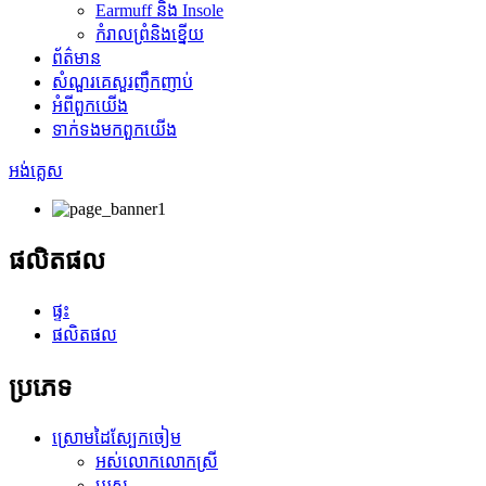
Earmuff និង Insole
កំរាលព្រំនិងខ្នើយ
ព័ត៌មាន
សំណួរគេសួរញឹកញាប់
អំពី​ពួក​យើង
ទាក់ទង​មក​ពួក​យើង
អង់គ្លេស
ផលិតផល
ផ្ទះ
ផលិតផល
ប្រភេទ
ស្រោមដៃស្បែកចៀម
អស់លោកលោកស្រី
បុរស