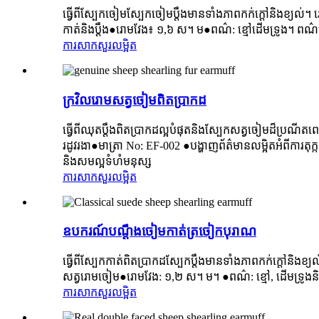
ធ្វើពីស្បែកចៀមស្បែកចៀមប្តឹងមានទាំងភាពកក់ក្តៅនិងខ្យល់
កាត់និងប្តឹង●រោមវែង៖ ១,៦ ស។ ម●ពណ៌: ខ្មៅដើមទ្រូង។ ពណ
ការសាកសួរ
លម្អិត
ក្រវិលរោមសត្វចៀមពិតប្រាកដ
ធ្វើពីឈុតប្តឹងពិតប្រាកដល្អបំផុតនិងស្បែកសត្វចៀមដ៏ប្រណ
រដូវរងា●មាត្រា No: EF-002 ●បង្ហាញព័ត៌មានលម្អិតអំពីការ
និងសមល្អទំហំមនុស្ស
ការសាកសួរ
លម្អិត
ឧបករណ៍បណ្តឹងចៀមកាត់ត្រចៀកបុរាណ
ធ្វើពីស្បែកកាត់ពិតប្រាកដស្បែកប្តឹងមានទាំងភាពកក់ក្តៅនិងខ្យ
សត្វរោមចៀម●រោមវែង: ១,២ ស។ ម។ ●ពណ៌: ខ្មៅ, ដើមទ្រូង
ការសាកសួរ
លម្អិត