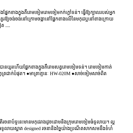
្នែកខាងក្នុងគឺរោមចៀមរោមចៀមកក់ក្តៅទន់។ ធ្វើឱ្យក្បាលរបស់អ្នក
្តៅគួរឱ្យចង់ចងនៅក្រោមចង្កានៅផ្នែកខាងលើនៃមកុដឬនៅខាងក្រោយ
ត ....
រើបានយូរហើយផ្នែកខាងក្នុងគឺរោមសត្វរោមចៀមទន់។ រោមចៀមកាត់
ាតុត្រជាក់បំផុត។ ●មាត្រាគ្មានៈ HW-020M ●សាច់ចៀមសាច់ពិត
ាតិរចនាប័ទ្មនេះមានមកុដរាងដូចដោមនិងក្រុមរោមចៀមធំទូលាយ។ ល្អ
●ធំទូលាយស្អាត designed រចនានិងច្នៃយ៉ាងប្រណីតសាកសមនឹងទំហំ