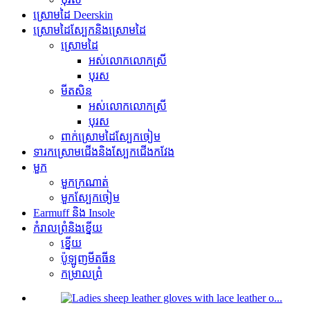
ស្រោមដៃ Deerskin
ស្រោមដៃស្បែកនិងស្រោមដៃ
ស្រោមដៃ
អស់លោកលោកស្រី
បុរស
មីតសិន
អស់លោកលោកស្រី
បុរស
ពាក់ស្រោមដៃស្បែកចៀម
ទារកស្រោមជើងនិងស្បែកជើងកវែង
មួក
មួកក្រណាត់
មួកស្បែកចៀម
Earmuff និង Insole
កំរាលព្រំនិងខ្នើយ
ខ្នើយ
ប៉ូឡូញមីតធីន
កម្រាលព្រំ