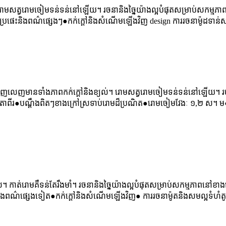
។ រោមសត្វរោមចៀមទន់ទន់នៅឡើយ។ រចនានិងច្នៃយ៉ាងល្អបំផុតសម្រាប់សកម្មភា
៌ប្រផេះនិងពណ៌ផ្សេងៗ●កក់ក្តៅនិងសំណើមឡើងវិញ design ការរចនាម៉ូដទាន
ីតពេញលេញមានទាំងភាពកក់ក្តៅនិងខ្យល់។ រោមសត្វរោមចៀមទន់ទន់នៅឡើយ។ រចនា
តុក្កតាពីរ●បណ្តឹងពិតៗខាងក្រៅស្រទាប់រោមដ៏ប្រណិត●រោមចៀមវែងៈ ១,២ ស។ ម
ល់។ កាត់រោមគឺទន់តែរឹងមាំ។ រចនានិងច្នៃយ៉ាងល្អបំផុតសម្រាប់សកម្មភាពនៅខាងក្
និងពណ៌ផ្សេងទៀត●កក់ក្តៅនិងសំណើមឡើងវិញ● ការរចនាម៉ូតនិងសមល្អទំហំ