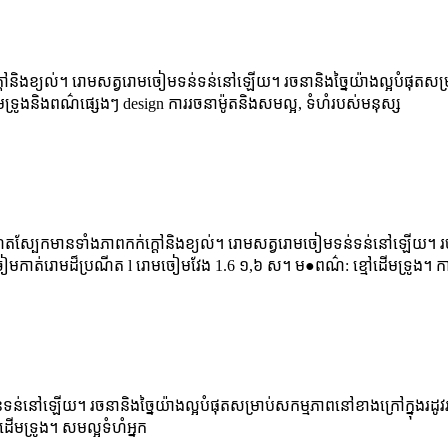
ិងខ្យល់។ រោមសត្វរោមចៀមទន់ទន់នៅឡើយ។ រចនានិងច្នៃយ៉ាងល្អបំផុតសម្រាប់
ទ្រូងនិងពណ៌ផ្សេងៗ design ការរចនាម៉ូតនិងសមល្អ, ទំហំរបស់មនុស្ស
្រណិតស្បែកមានទាំងភាពកក់ក្តៅនិងខ្យល់។ រោមសត្វរោមចៀមទន់ទន់នៅឡើយ។ រចន
ៀមកាត់រោមដ៏ប្រណីត l រោមចៀមវែង 1.6 ១,៦ ស។ ម●ពណ៌: ខ្មៅដើមទ្រូង។ ក
់នៅឡើយ។ រចនានិងច្នៃយ៉ាងល្អបំផុតសម្រាប់សកម្មភាពនៅខាងក្រៅក្នុងរដូវ
ើមទ្រូង។ សមល្អទំហំអ្នក