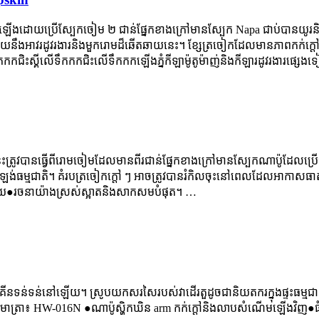
ិតឡើងដោយប្រើស្បែកចៀម ២ ជាន់ផ្នែកខាងក្រៅមានស្បែក Napa ជាប់បានយូរនិងផ
ជាមួយនឹងអាវរដូវរងារនិងមួករោមដ៏ឆើតឆាយនេះ។ ខ្សែត្រចៀកដែលមានភាពកក់ក
កកជិះស្គីលើទឹកកកជិះលើទឹកកកឡើងភ្នំកីឡាម៉ូតូម៉ាញ់និងកីឡារដូវរងារផ្សេងទៀ
ះត្រូវបានធ្វើពីរោមចៀមដែលមានពីរជាន់ផ្នែកខាងក្រៅមានស្បែកណាប៉ូដែលប្
អ៊ីសូឡង់ធម្មជាតិ។ គំរបត្រចៀកក្តៅ ៗ អាចត្រូវបានរំកិលចុះនៅពេលដែលអាកាសធ
យ●រចនាយ៉ាងស្រស់ស្អាតនិងសាកសមបំផុត។ …
ហុកគីនទន់ទន់នៅឡើយ។ ស្រូបយកសរសៃរបស់វាដើរតួដូចជានិយតករក្នុងផ្ទះធម្មជ
ា no មាត្រា៖ HW-016N ●ណាប៉ូស្ហិកឃិន arm កក់ក្តៅនិងលាបសំណើមឡើងវិញ