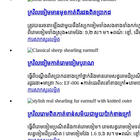
ក្រវិលចៀមមានមុខកាត់ពីរដងពិតប្រាកដ
ត្រូវបានរចនាឡើងជាមួយនឹងស្បែកចៀមទាំងសងខាងទាំងកក់ក្តៅន
ពីរោមចៀមទាំងស្រុង●រោមវែង: ១,២ ស។ ម។ ●ពណ៌: ខ្មៅ, ដើម
ការសាកសួរ
លម្អិត
ក្រវិលចៀមកាត់រោមចៀមបុរាណ
ធ្វើពីបណ្តឹងពិតប្រាកដខាងក្រៅថ្នាក់និងមានរោមសត្វរោមដ៏ប
រដូវរងា●មាត្រា No: EF-006 ●កាត់ដេរពិតនៅខាងក្រៅ●រោមច
ការសាកសួរ
លម្អិត
ក្រវិលរោមពិតកាត់ទាន់សម័យជាមួយប៉ាក់ខាងក្រៅ
ធ្វើពីរោមចៀមប្រណិតនិងកាត់រោមចៀម។ រោមសត្វរោមចៀមទន់ទន
សត្វចៀមដ៏ប្រណិត l រោមចៀមវែង 1.6 ១,៦ ស។ ម●ពណ៌: ខ្មៅដ