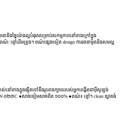
និងច្នៃយ៉ាងល្អបំផុតសម្រាប់សកម្មភាពនៅខាងក្រៅក្នុង
ពណ៌: ខ្មៅដើមទ្រូង។ ពណ៌ផ្សេងទៀត design ការរចនាម៉ូតនិងសមល្អ
ៅខាងក្នុងផ្សិតទៅនឹងរូបរាងក្បាលរបស់អ្នកបង្កើតជាអ៊ីសូឡង់
 HW-០២៣C ●សាច់ចៀមសាច់ពិត ១០០% ●ពណ៌៖ ខ្មៅ។ clean ស្អាតធំ