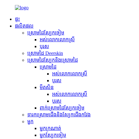
ផ្ទះ
ផលិតផល
ស្រោមដៃស្បែកចៀម
អស់លោកលោកស្រី
បុរស
ស្រោមដៃ Deerskin
ស្រោមដៃស្បែកនិងស្រោមដៃ
ស្រោមដៃ
អស់លោកលោកស្រី
បុរស
មីតសិន
អស់លោកលោកស្រី
បុរស
ពាក់ស្រោមដៃស្បែកចៀម
ទារកស្រោមជើងនិងស្បែកជើងកវែង
មួក
មួកក្រណាត់
មួកស្បែកចៀម