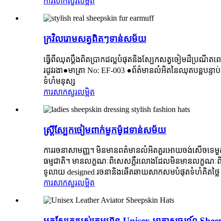
ការសាកសួរ
លម្អិត
ក្រវិលរោមសត្វពិតៗទាន់សម័យ
ធ្វើពីឈុតប្តឹងពិតប្រាកដល្អបំផុតនិងស្បែកសត្វចៀមដ៏ប្រណ
រដូវរងា●មាត្រា No: EF-003 ●ព័ត៌មានលំអិតនៃឈុតបន្តបន្ទ
ទំហំមនុស្ស
ការសាកសួរ
លម្អិត
ស្ត្រីស្បែកចៀមពាក់មួកម៉ូដទាន់សម័យ
ការរចនាសាមញ្ញ។ មិនមានពត៌មានលំអិតគួរអោយចង់សើចទេមួកនេះ
ធម្មជាតិ។ មានលក្ខណៈពិសេសភ្លឺរលោងដែលមិនមានលក្ខណៈពិ
ទូលាយ designed រចនានិងឆើតឆាយសាកសមបំផុតទំហំគិតថ្ល
ការសាកសួរ
លម្អិត
មួកស្បែករបស់ក្រុមហ៊ុន Unisex អាកាសចរណ៍ Shee