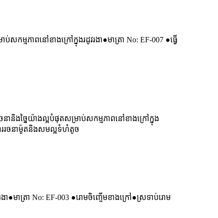
សកម្មភាពនៅខាងក្រៅក្នុងរដូវរងា●មាត្រា No: EF-007 ●ធ្វើ
ានិងច្នៃយ៉ាងល្អបំផុតសម្រាប់សកម្មភាពនៅខាងក្រៅក្នុង
ាររចនាម៉ូតនិងសមល្អទំហំតូច
រងា●មាត្រា No: EF-003 ●រោមចិញ្ចើមខាងក្រៅ●ស្រទាប់រោម