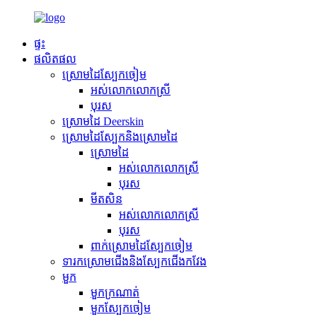
ផ្ទះ
ផលិតផល
ស្រោមដៃស្បែកចៀម
អស់លោកលោកស្រី
បុរស
ស្រោមដៃ Deerskin
ស្រោមដៃស្បែកនិងស្រោមដៃ
ស្រោមដៃ
អស់លោកលោកស្រី
បុរស
មីតសិន
អស់លោកលោកស្រី
បុរស
ពាក់ស្រោមដៃស្បែកចៀម
ទារកស្រោមជើងនិងស្បែកជើងកវែង
មួក
មួកក្រណាត់
មួកស្បែកចៀម