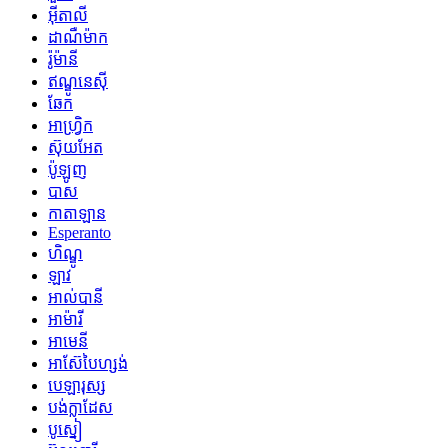
អ៊ីតាលី
ដាណឺម៉ាក
រ៉ូម៉ានី
ឥណ្ឌូនេស៊ី
ឆែក
អាហ្រ្វិក
ស៊ុយអែត
ប៉ូឡូញ
បាស
កាតាឡាន
Esperanto
ហិណ្ឌូ
ឡាវ
អាល់បានី
អាម៉ារី
អាមេនី
អាស៊ែបៃហ្សង់
បេឡារុស្ស
បង់ក្លាដែស
បូស្នៀ