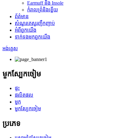
Earmuff និង Insole
កំរាលព្រំនិងខ្នើយ
ព័ត៌មាន
សំណួរគេសួរញឹកញាប់
អំពី​ពួក​យើង
ទាក់ទង​មក​ពួក​យើង
អង់គ្លេស
មួកស្បែកចៀម
ផ្ទះ
ផលិតផល
មួក
មួកស្បែកចៀម
ប្រភេទ
ស្រោមដៃស្បែកចៀម