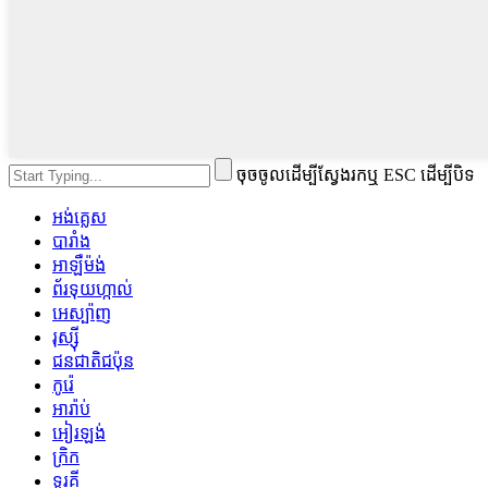
ចុចចូលដើម្បីស្វែងរកឬ ESC ដើម្បីបិទ
អង់គ្លេស
បារាំង
អាឡឺម៉ង់
ព័រទុយហ្កាល់
អេស្ប៉ាញ
រុស្ស៊ី
ជនជាតិជប៉ុន
កូរ៉េ
អារ៉ាប់
អៀរឡង់
ក្រិក
ទួរគី