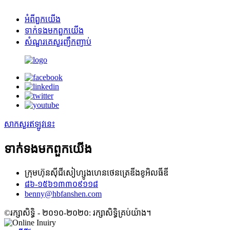
អំពី​ពួក​យើង
ទាក់ទង​មក​ពួក​យើង
សំណួរគេសួរញឹកញាប់
សាកសួរឥឡូវនេះ
ទាក់ទង​មក​ពួក​យើង
ក្រុមហ៊ុនស៊ីជីសៀហ្សូងហេនថេនត្រេឌីងខូអិលធីឌី
៨៦-១៥៦១៣៣០៩១១៨
benny@hbfanshen.com
©រក្សាសិទ្ធិ - ២០១០-២០២០: រក្សាសិទ្ធិគ្រប់យ៉ាង។