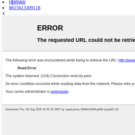
ផ្ញើអ៊ីមែល
8615613309118
x