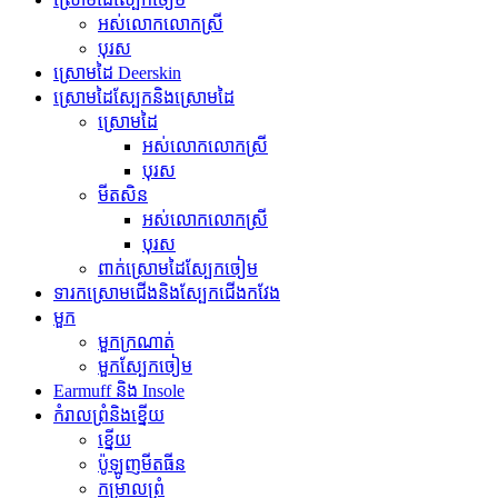
អស់លោកលោកស្រី
បុរស
ស្រោមដៃ Deerskin
ស្រោមដៃស្បែកនិងស្រោមដៃ
ស្រោមដៃ
អស់លោកលោកស្រី
បុរស
មីតសិន
អស់លោកលោកស្រី
បុរស
ពាក់ស្រោមដៃស្បែកចៀម
ទារកស្រោមជើងនិងស្បែកជើងកវែង
មួក
មួកក្រណាត់
មួកស្បែកចៀម
Earmuff និង Insole
កំរាលព្រំនិងខ្នើយ
ខ្នើយ
ប៉ូឡូញមីតធីន
កម្រាលព្រំ