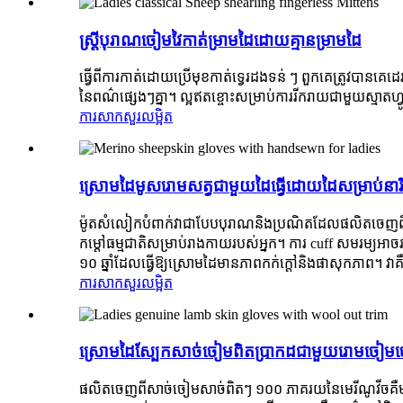
ស្ត្រីបុរាណចៀមវៃកាត់ម្រាមដៃដោយគ្មានម្រាមដៃ
ធ្វើពីការកាត់ដោយប្រើមុខកាត់ទ្វេរដងទន់ ៗ ពួកគេត្រូវបាន
នៃពណ៌ផ្សេងៗគ្នា។ ល្អឥតខ្ចោះសម្រាប់ការរីករាយជាមួយស្មាតហ
ការសាកសួរ
លម្អិត
ស្រោមដៃមូសរោមសត្វជាមួយដៃធ្វើដោយដៃសម្រាប់នារី
ម៉ូតសំលៀកបំពាក់វាជាបែបបុរាណនិងប្រណិតដែលផលិតចេញ
កម្តៅធម្មជាតិសម្រាប់រាងកាយរបស់អ្នក។ ការ cuff សមរម្យអា
១០ ឆ្នាំដែលធ្វើឱ្យស្រោមដៃមានភាពកក់ក្តៅនិងផាសុកភាព។ វាគឺជ
ការសាកសួរ
លម្អិត
ស្រោមដៃស្បែកសាច់ចៀមពិតប្រាកដជាមួយរោមចៀម
ផលិតចេញពីសាច់ចៀមសាច់ពិតៗ ១០០ ភាគរយនៃមេរីណូវីចគឺមាន