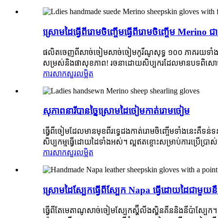
ស្រោមដៃធ្វើពីរោមចិញ្ចើមធ្វើពីរោមចិញ្ចើម Merino 
ផលិតចេញពីសាច់ចៀមសាច់ចៀមកូរីណូសុទ្ធ ១០០ ភាគរយទាំងនេះ
សម្រស់និងផាសុខភាព! រចនាដោយសិប្បករដែលមានបទពិសោធច្រើនជាង
ការសាកសួរ
លម្អិត
សុភាពនារីបានច្នៃស្រោមដៃចៀមកាត់រោមចៀម
ធ្វើពីចៀមដែលមានមុខពីរទ្វេដងកាត់រោមចិញ្ចើមទាំងនេះគឺទន់ទន
សិប្បកម្មធ្វើដោយដៃទាំងអស់។ ល្អឥតខ្ចោះសម្រាប់ការប្រើប្រាស់
ការសាកសួរ
លម្អិត
ស្រោមដៃស្បែកធ្វើពីស្បែក Napa ធ្វើដោយដៃជាមួយ
ធ្វើពីតែមេតាណូសាច់ចៀមស្បែកស្ហ៊ីលីងស្ហិនគីននិងនីប៉ាស្បែ