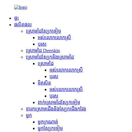
ផ្ទះ
ផលិតផល
ស្រោមដៃស្បែកចៀម
អស់លោកលោកស្រី
បុរស
ស្រោមដៃ Deerskin
ស្រោមដៃស្បែកនិងស្រោមដៃ
ស្រោមដៃ
អស់លោកលោកស្រី
បុរស
មីតសិន
អស់លោកលោកស្រី
បុរស
ពាក់ស្រោមដៃស្បែកចៀម
ទារកស្រោមជើងនិងស្បែកជើងកវែង
មួក
មួកក្រណាត់
មួកស្បែកចៀម