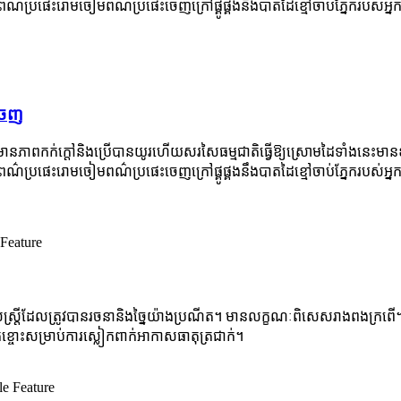
៌ប្រផេះរោមចៀមពណ៌ប្រផេះចេញក្រៅផ្គូផ្គងនឹងបាតដៃខ្មៅចាប់ភ្នែករបស់អ្នក
ចេញ
ភាពកក់ក្តៅនិងប្រើបានយូរហើយសរសៃធម្មជាតិធ្វើឱ្យស្រោមដៃទាំងនេះមានខ្
៌ប្រផេះរោមចៀមពណ៌ប្រផេះចេញក្រៅផ្គូផ្គងនឹងបាតដៃខ្មៅចាប់ភ្នែករបស់អ្នក
្ត្រីដែលត្រូវបានរចនានិងច្នៃយ៉ាងប្រណីត។ មានលក្ខណៈពិសេសរាងពងក្រពើ។ 
តខ្ចោះសម្រាប់ការស្លៀកពាក់អាកាសធាតុត្រជាក់។