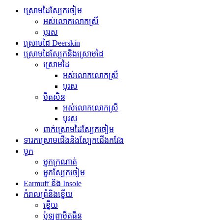
ស្រោមដៃស្បែកចៀម
អស់លោកលោកស្រី
បុរស
ស្រោមដៃ Deerskin
ស្រោមដៃស្បែកនិងស្រោមដៃ
ស្រោមដៃ
អស់លោកលោកស្រី
បុរស
មីតសិន
អស់លោកលោកស្រី
បុរស
ពាក់ស្រោមដៃស្បែកចៀម
ទារកស្រោមជើងនិងស្បែកជើងកវែង
មួក
មួកក្រណាត់
មួកស្បែកចៀម
Earmuff និង Insole
កំរាលព្រំនិងខ្នើយ
ខ្នើយ
ប៉ូឡូញមីតធីន