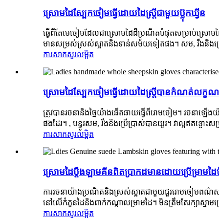
ស្រោមដៃស្បែកចៀមធ្វើដោយដៃស្ត្រីជាមួយប៊្លុកឃ្វីន
ធ្វើពីតែមេចៀមដែលជាស្រោមដៃដ៏ប្រណីតបំផុតសម្រាប់ស្រោមដៃប
មានសម្រស់ស្រស់ស្អាតនិងទាន់សម័យទៀតផង។ សម, រឹងនិងប្រើប
ការសាកសួរ
លម្អិត
ស្រោមដៃស្បែកចៀមធ្វើដោយដៃស្ត្រីបានកំណត់លក្ខណ
ត្រូវបានរចនានិងច្នៃយ៉ាងឆើតឆាយធ្វើពីរោមចៀម។ រចនាឡើងយ
ផងដែរ។ , បន្ធូរសម, រឹងនិងប្រើប្រាស់បានយូរ។ វាល្អឥតខ្ចោះស
ការសាកសួរ
លម្អិត
ស្រោមដៃប្តឹងឡាមគីនពិតប្រាកដមានដោយប្រើម្រាមដៃប
ការរចនាយ៉ាងប្រណិតនិងស្រស់ស្អាតជាមួយជួររោមចៀមពណ៌សរោ
នៅលើកំភួនដៃនិងពាក់កណ្តាលម្រាមដៃ។ មិនត្រឹមតែរក្សាស្នាមប្រេ
ការសាកសួរ
លម្អិត