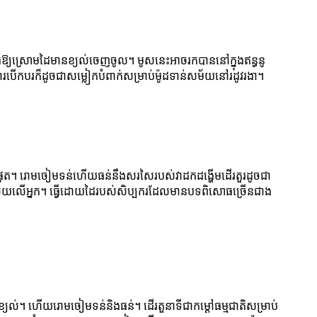
្វើឱ្យស្រោមដៃមានខ្យល់ចេញចូល។ មូសនេះអាចរកបាននៅក្នុងឥន្ធនូ
់ការបើកបរក៏ដូចជាសម្លៀកបំពាក់សម្រាប់ម៉ូដទាន់សម័យនៅរដូវរងា។
ត។ រោមចៀមទន់ហើយធន់នឹងសរសៃរបស់វាដកដង្ហើមដើរតួរដូចជា
វាអាស្រ័យលើអ្នក។ ធ្វើដោយដៃរបស់សិប្បករដែលមានបទពិសោធច្រើនជាង
យល់។ ហើយរោមចៀមទន់និងធន់។ ដើរតួនាទីជាកម្តៅធម្មជាតិសម្រាប់