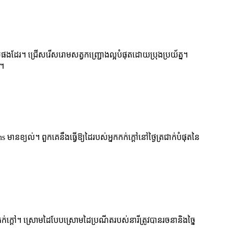
ដែរ។ ជ្រើសរើសរោមសត្វកញ្ជ្រោងល្អបំផុតដោយប្រុងប្រយ័ត្ន។
 ។
ានខ្យល់។ ពួកគេនឹងធ្វើឱ្យដៃរបស់អ្នកកក់ក្តៅនៅថ្ងៃត្រជាក់បំផុតនៃ
ក់ក្តៅ។ ស្រោមដៃបែបស្រោមដៃប្រណីតរបស់នារីត្រូវបានរចនានិងច្នៃ