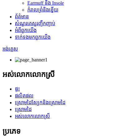
Earmuff និង Insole
កំរាលព្រំនិងខ្នើយ
ព័ត៌មាន
សំណួរគេសួរញឹកញាប់
អំពី​ពួក​យើង
ទាក់ទង​មក​ពួក​យើង
អង់គ្លេស
អស់លោកលោកស្រី
ផ្ទះ
ផលិតផល
ស្រោមដៃស្បែកនិងស្រោមដៃ
ស្រោមដៃ
អស់លោកលោកស្រី
ប្រភេទ