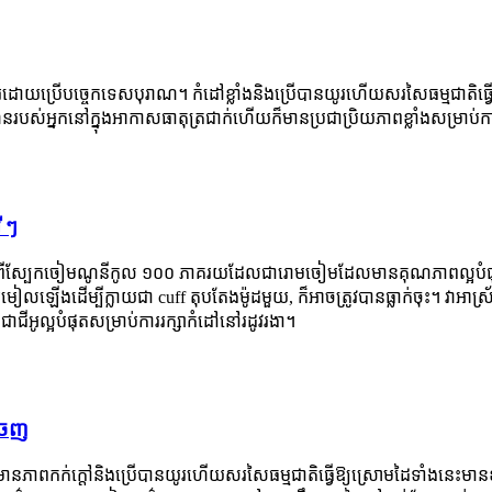
គេដេរដោយប្រើបច្ចេកទេសបុរាណ។ កំដៅខ្លាំងនិងប្រើបានយូរហើយសរសៃធម្មជាតិធ
្វូនរបស់អ្នកនៅក្នុងអាកាសធាតុត្រជាក់ហើយក៏មានប្រជាប្រិយភាពខ្លាំងសម្រាប
 ៗ
ពីស្បែកចៀមណូនីកូល ១០០ ភាគរយដែលជារោមចៀមដែលមានគុណភាពល្អបំផុ
ចរមៀលឡើងដើម្បីក្លាយជា cuff តុបតែងម៉ូដមួយ, ក៏អាចត្រូវបានធ្លាក់ចុះ។ 
ាជីអូល្អបំផុតសម្រាប់ការរក្សាកំដៅនៅរដូវរងា។
ចេញ
ភាពកក់ក្តៅនិងប្រើបានយូរហើយសរសៃធម្មជាតិធ្វើឱ្យស្រោមដៃទាំងនេះមានខ្