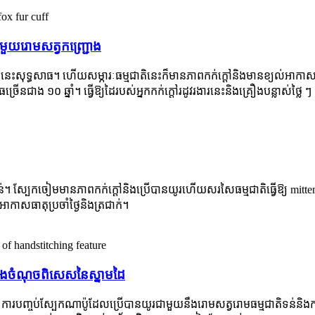
ជាមួយរោមសត្វកញ្ជ្រោង
សុទ្ធសាធ។ ហើយសម្ភារៈធម្មជាតិនេះក៏មានភាពកក់ក្តៅនិងមានខ្យល់អាកាសផង
 ១០ ឆ្នាំ។ ធ្វើឱ្យដៃរបស់អ្នកកក់ក្តៅរដូវរងារនេះនិងគ្រឿងបន្លាស់ថ្លៃ ៗ
់។ ស្បែកចៀមមានភាពកក់ក្តៅនិងប្រើបានយូរហើយសរសៃធម្មជាតិធ្វើឱ្យ mittens ម
អាកាសធាតុប្រចាំថ្ងៃនិងត្រជាក់។
នឹងចំណុចពិសេសនៃស្នាមដៃ
ក។ ការបញ្ចប់ស្បែកណាប៉ូដែលប្រើបានយូរជាមួយនឹងរោមសត្វរោមធម្មជាតិទន់និងក