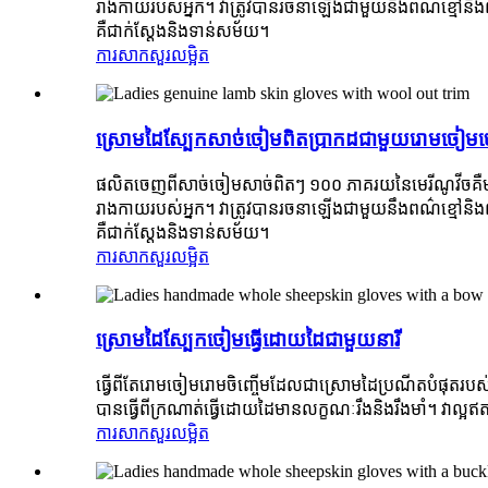
រាងកាយរបស់អ្នក។ វាត្រូវបានរចនាឡើងជាមួយនឹងពណ៌ខ្មៅនិងពណ
គឺជាក់ស្តែងនិងទាន់សម័យ។
ការសាកសួរ
លម្អិត
ស្រោមដៃស្បែកសាច់ចៀមពិតប្រាកដជាមួយរោមចៀម
ផលិតចេញពីសាច់ចៀមសាច់ពិតៗ ១០០ ភាគរយនៃមេរីណូវីចគឺមាន
រាងកាយរបស់អ្នក។ វាត្រូវបានរចនាឡើងជាមួយនឹងពណ៌ខ្មៅនិងពណ
គឺជាក់ស្តែងនិងទាន់សម័យ។
ការសាកសួរ
លម្អិត
ស្រោមដៃស្បែកចៀមធ្វើដោយដៃជាមួយនារី
ធ្វើពីតែរោមចៀមរោមចិញ្ចើមដែលជាស្រោមដៃប្រណីតបំផុតរបស់ស
បានធ្វើពីក្រណាត់ធ្វើដោយដៃមានលក្ខណៈរឹងនិងរឹងមាំ។ វាល្អឥ
ការសាកសួរ
លម្អិត