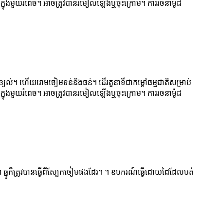
ក្នុងមួយរំពេច។ អាចត្រូវបានរមៀលឡើងឬចុះក្រោម។ ការរចនាម៉ូដ
យល់។ ហើយរោមចៀមទន់និងធន់។ ដើរតួនាទីជាកម្តៅធម្មជាតិសម្រាប់
ក្នុងមួយរំពេច។ អាចត្រូវបានរមៀលឡើងឬចុះក្រោម។ ការរចនាម៉ូដ
ធ្នូក៏ត្រូវបានធ្វើពីស្បែកចៀមផងដែរ។ ។ ឧបករណ៍ធ្វើដោយដៃដែលបត់