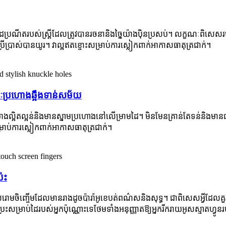
្រណីតរបស់ស្ត្រីដែលត្រូវបានរចនានិងច្នៃយ៉ាងប៉ិនប្រសប់។ លក្ខណៈពិសេសរបស
្រាស់បានយូរ។ វាល្អឥតខ្ចោះសម្រាប់ការស្លៀកពាក់អាកាសធាតុត្រជាក់។
ៈប្រហោងឆ្អឹងទាន់សម័យ
៉ាងល្អិតល្អន់និងមានស្នាមប្រហោងនៅលើម្រាមដៃ។ មិនមែនគ្រាន់តែទន់និងមា
ម្រាប់ការស្លៀកពាក់អាកាសធាតុត្រជាក់។
៉ះ
មចិញ្ចើមដែលមានរាងដូចប៉ារ៉ាអូខេបត់ពណ៌សនិងសុទ្ធ។ ជាពិសេសអ្វីដែលគ
ះសម្រាប់ដៃរបស់អ្នកប៉ុណ្ណោះទេថែមទាំងអនុញ្ញាតឱ្យអ្នករីករាយអូសស្មាតហ្វូនរប