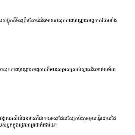
់ប៊្លុកគឺមិនត្រឹមតែទន់និងមានផាសុកភាពប៉ុណ្ណោះទេពួកគេថែមទាំង
នផាសុកភាពប៉ុណ្ណោះទេពួកគេក៏មានសម្រស់ស្រស់ស្អាតនិងទាន់សម័យ
ួរឱ្យសរសើរនិងឧទានគឺជាការរចនាដែលស្បែកប៉ះតូចមួយធ្វើដោយដៃ
ស់អ្នកក្នុងរដូវរងាត្រជាក់ផងដែរ។