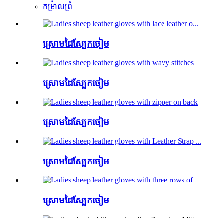
កម្រាលព្រំ
ស្រោមដៃស្បែកចៀម
ស្រោមដៃស្បែកចៀម
ស្រោមដៃស្បែកចៀម
ស្រោមដៃស្បែកចៀម
ស្រោមដៃស្បែកចៀម