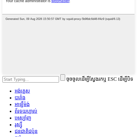
ចុចចូលដើម្បីស្វែងរកឬ ESC ដើម្បីបិទ
អង់គ្លេស
បារាំង
អាឡឺម៉ង់
ព័រទុយហ្កាល់
អេស្ប៉ាញ
រុស្ស៊ី
ជនជាតិជប៉ុន