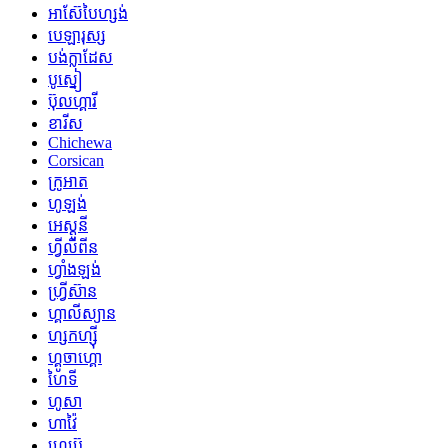
អាស៊ែបៃហ្សង់
បេឡារុស្ស
បង់ក្លាដែស
បូស្នៀ
ប៊ុលហ្គារី
ខារីស
Chichewa
Corsican
ក្រូអាត
ហូឡង់
អេស្តូនី
ហ្វីលីពីន
ហ្វាំងឡង់
ហ្វ្រីស៊ាន
ហ្គាលីស្យាន
ហ្សកហ្ស៊ី
ហ្គូចាហ្គោ
ហៃទី
ហូសា
ហាវ៉ៃ
ហេប្រ៊ូ