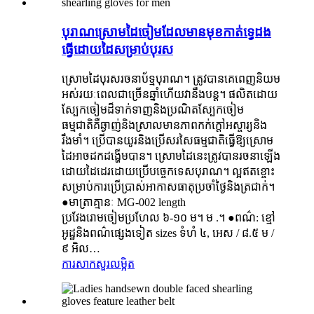
បុរាណស្រោមដៃចៀមដែលមានមុខកាត់ទ្វេដង
ធ្វើដោយដៃសម្រាប់បុរស
ស្រោមដៃបុរសរចនាប័ទ្មបុរាណ។ ត្រូវបានគេពេញនិយម
អស់រយៈពេលជាច្រើនឆ្នាំហើយវានឹងបន្ត។ ផលិតដោយ
ស្បែកចៀមដ៏ទាក់ទាញនិងប្រណិតស្បែកចៀម
ធម្មជាតិគឺឆ្ងាញ់និងស្រាលមានភាពកក់ក្តៅអស្ចារ្យនិង
រឹងមាំ។ ប្រើបានយូរនិងប្រើសរសៃធម្មជាតិធ្វើឱ្យស្រោម
ដៃអាចដកដង្ហើមបាន។ ស្រោមដៃនេះត្រូវបានរចនាឡើង
ដោយដៃដេរដោយប្រើបច្ចេកទេសបុរាណ។ ល្អឥតខ្ចោះ
សម្រាប់ការប្រើប្រាស់អាកាសធាតុប្រចាំថ្ងៃនិងត្រជាក់។
●មាត្រាគ្មានៈ MG-002 length
ប្រវែងរោមចៀមប្រហែល ៦-១០ ម។ ម .។ ●ពណ៌: ខ្មៅ
អូដ្ឋនិងពណ៌ផ្សេងទៀត sizes ទំហំ ៤, អេស / ៨.៥ ម /
៩ អិល…
ការសាកសួរ
លម្អិត