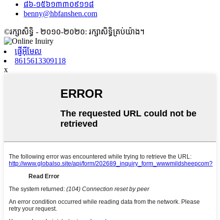
៨៦-១៥៦១៣៣០៩១១៨
benny@hbfanshen.com
©រក្សាសិទ្ធិ - ២០១០-២០២០: រក្សាសិទ្ធិគ្រប់យ៉ាង។
ផ្ញើអ៊ីមែល
8615613309118
x