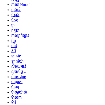
ភាសា Hmoob
ហុងគ្រី
អ៊ីស្លង់
អ៊ីកបូ
ជ្វា
កន្នដា
កាហ្សាក់ស្ថាន
ខ្មែរ
ឃឺដ
គីជី
ឡាតាំង
ឡាតវីយ៉ា
លីទុយអានី
លុចសំបួ ..
ម៉ាសេដ្យាន
ម៉ាឡាកា
ម៉ាឡេ
ម៉ាឡាយ៉ាល់
ម៉ាល់តា
ម៉ារី