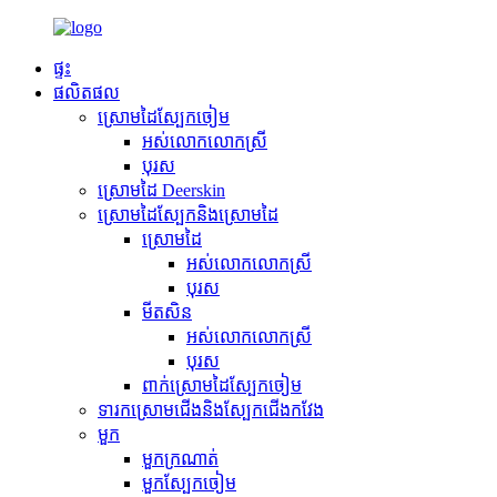
ផ្ទះ
ផលិតផល
ស្រោមដៃស្បែកចៀម
អស់លោកលោកស្រី
បុរស
ស្រោមដៃ Deerskin
ស្រោមដៃស្បែកនិងស្រោមដៃ
ស្រោមដៃ
អស់លោកលោកស្រី
បុរស
មីតសិន
អស់លោកលោកស្រី
បុរស
ពាក់ស្រោមដៃស្បែកចៀម
ទារកស្រោមជើងនិងស្បែកជើងកវែង
មួក
មួកក្រណាត់
មួកស្បែកចៀម