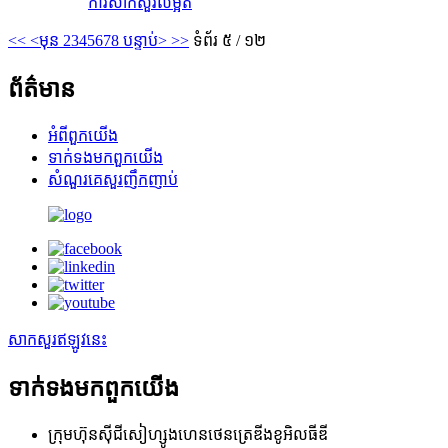
ការសាកសួរ
លម្អិត
<<
<មុន
2
3
4
5
6
7
8
បន្ទាប់>
>>
ទំព័រ ៥ / ១២
ព័ត៌មាន
អំពី​ពួក​យើង
ទាក់ទង​មក​ពួក​យើង
សំណួរគេសួរញឹកញាប់
សាកសួរឥឡូវនេះ
ទាក់ទង​មក​ពួក​យើង
ក្រុមហ៊ុនស៊ីជីសៀហ្សូងហេនថេនត្រេឌីងខូអិលធីឌី