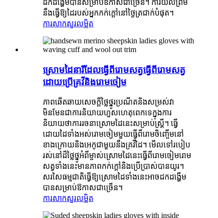
ដកដង្ហើមបានសម្រាប់ឱកាសជាច្រើន។ ការយល់ព្រម
នឹងធ្វើឱ្យដៃរបស់អ្នកកក់ក្តៅនៅថ្ងៃត្រជាក់បំផុត។
ការសាកសួរ
លម្អិត
ស្រោមដៃនារីដែលធ្វើពីរោមសត្វធ្វើពីរោមសត្វ
ដោយប្រើគ្រវីនិងរោមចៀម
ភាពឆើតឆាយសេចក្តីថ្លៃថ្នូរប្រណីតនិងសម្រស់វា
មិនមែនជាការនិយាយហួសហេតុពេកទេក្នុងការ
និយាយថាការរចនាស្រោមដៃនេះសម្រាប់ស្ត្រី។ ធ្វើ
ដោយដៃទាំងអស់រោមចៀមមួយធ្វើពីរោមចិញ្ចើមនៅ
ខាងក្រោយនិងអេកូជាមួយនឹងគ្រវីដៃ។ មើលទៅរបៀប
រស់នៅដ៏ថ្លៃថ្នូអំពីម្ចាស់ស្រោមដៃនេះធ្វើពីរោមចៀមរោម
សត្វទាំងនេះមានភាពកក់ក្តៅនិងប្រើប្រាស់បានយូរ។
សរសៃធម្មជាតិធ្វើឱ្យស្រោមដៃទាំងនេះអាចដកដង្ហើម
បានសម្រាប់ឱកាសជាច្រើន។
ការសាកសួរ
លម្អិត