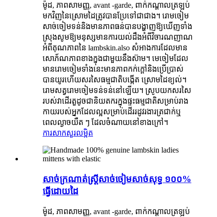
ម៉ូដ, ភាពសាមញ្ញ, avant -garde, ពាក់កណ្តាលត្រឡប់
មកវិញនៃស្រោមដៃត្រូវបានប្រែទៅជាជាង។ រោមចៀម
សាច់ចៀមទន់និងមានភាពធន់បានបង្ហាញឱ្យឃើញទាំង
ស្រុងសូមឱ្យមនុស្សមានការយល់ដឹងអំពីវិចារណញាណ
អំពីគុណភាពនៃ lambskin.also សំអាងការដែលមាន
សោភ័ណភាពខាងក្នុងជាមួយនឹងស៊ាម។ មេចៀមដែល
មានរោមចៀមទាំងនេះមានភាពកក់ក្តៅនិងប្រើប្រាស់
បានយូរហើយសរសៃធម្មជាតិបង្កើត ស្រោមដៃខ្យល់។
រោមសត្វរោមចៀមទន់ទន់នៅឡើយ។ ស្រូបយកសរសៃ
របស់វាដើរតួដូចជានិយតករក្នុងផ្ទះធម្មជាតិសម្រាប់រាង
កាយរបស់អ្នកដែលល្អសម្រាប់ដើររដូវរងារត្រជាក់ឬ
ពេលល្ងាចយឺត ៗ ដែលចំណាយនៅខាងក្រៅ។
ការសាកសួរ
លម្អិត
សាច់ក្រណាត់ស្ត្រីសាច់ចៀមសាច់សុទ្ធ ១០០%
ធ្វើដោយដៃ
ម៉ូដ, ភាពសាមញ្ញ, avant -garde, ពាក់កណ្តាលត្រឡប់