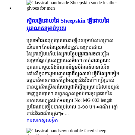
ស្ទីលធ្វើដោយដៃ Sheepskin ធ្វើដោយដៃ
បុរាណសម្រាប់បុរស
ស្រោមដៃនេះត្រូវបានរចនាឡើងសម្រាប់សហគ្រាស
យីហោ។ គែមនៃស្រោមដៃត្រូវបានគ្របដោយ
ស្បែកចៀមហើយស្បែកបន្ថែមត្រូវបានរចនាឡើង
សម្រាប់ឆ្លាក់រូបសញ្ញារបស់ម៉ាក។ កាត់ជាលក្ខណៈ
បុរាណជាមួយនឹងចំណុចចំនួនបីនៃពត៌មានលំអិត
នៅលើខ្នងការរួមបញ្ចូលគ្នាគឺល្អណាស់ ធ្វើពីស្បែកចៀម
ធម្មជាតិមានភាពកក់ក្តៅអស្ចារ្យនិងរឹងមាំ។ ប្រើប្រាស់
បានយូរនិងប្រើសរសៃធម្មជាតិធ្វើឱ្យស្រោមដៃមានខ្យល់
ចេញចូលបាន។ លក្ខខណ្ឌសម្រាប់ការចុះត្រជាក់នៃ
អាកាសធាតុត្រជាក់●មាត្រា No: MG-003 length
ប្រវែងរោមចៀមមានប្រហែល ៦-១០ ម។ ●ពណ៌៖ ខ្មៅ
តាន់និងពណ៌ផ្សេងៗ● ...
ការសាកសួរ
លម្អិត