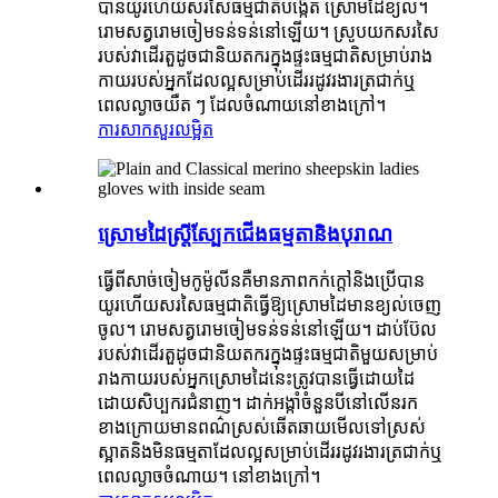
បានយូរហើយសរសៃធម្មជាតិបង្កើត ស្រោមដៃខ្យល់។
រោមសត្វរោមចៀមទន់ទន់នៅឡើយ។ ស្រូបយកសរសៃ
របស់វាដើរតួដូចជានិយតករក្នុងផ្ទះធម្មជាតិសម្រាប់រាង
កាយរបស់អ្នកដែលល្អសម្រាប់ដើររដូវរងារត្រជាក់ឬ
ពេលល្ងាចយឺត ៗ ដែលចំណាយនៅខាងក្រៅ។
ការសាកសួរ
លម្អិត
ស្រោមដៃស្ត្រីស្បែកជើងធម្មតានិងបុរាណ
ធ្វើពីសាច់ចៀមកូម៉ូលីនគឺមានភាពកក់ក្តៅនិងប្រើបាន
យូរហើយសរសៃធម្មជាតិធ្វើឱ្យស្រោមដៃមានខ្យល់ចេញ
ចូល។ រោមសត្វរោមចៀមទន់ទន់នៅឡើយ។ ដាប់ប៊ែល
របស់វាដើរតួដូចជានិយតករក្នុងផ្ទះធម្មជាតិមួយសម្រាប់
រាងកាយរបស់អ្នកស្រោមដៃនេះត្រូវបានធ្វើដោយដៃ
ដោយសិប្បករជំនាញ។ ដាក់អង្កាំចំនួនបីនៅលើនរក
ខាងក្រោយមានពណ៌ស្រស់ឆើតឆាយមើលទៅស្រស់
ស្អាតនិងមិនធម្មតាដែលល្អសម្រាប់ដើររដូវរងារត្រជាក់ឬ
ពេលល្ងាចចំណាយ។ នៅខាងក្រៅ។