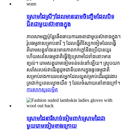
ស្រោមដៃស្រីៗដែលមានរោមចិញ្ចើមដែលបិទ
ជិតជាមួយស៊ាខាងក្នុង
ភាពសាមញ្ញប៉ុន្តែឆើតឆាយការរចនាជាមួយស៊ាខាងក្នុង។
រ៉ូបធម្មតាសម្រាប់នារី ៗ ដែលធ្វើពីស្បែកចៀមដែលធ្វើ
ពីរោមសត្វទាំងនេះមានភាពកក់ក្តៅនិងប្រើបានយូរ
ហើយសរសៃធម្មជាតិធ្វើឱ្យស្រោមដៃទាំងនោះមាន
ខ្យល់។ រោមសត្វរោមចៀមទន់ទន់នៅឡើយ។ ស្រូបយក
សរសៃរបស់វាដើរតួដូចជានិយតករក្នុងផ្ទះធម្មជាតិ
សម្រាប់រាងកាយរបស់អ្នកដែលល្អសម្រាប់ដើររដូវរងារ
ត្រជាក់ឬពេលល្ងាចយឺត ៗ ដែលចំណាយនៅខាងក្រៅ។
ការសាកសួរ
លម្អិត
ស្រោមដៃនារីសាច់ចៀមពាក់ស្រោមដៃជា
មួយរោមចៀមខាងក្រោយ