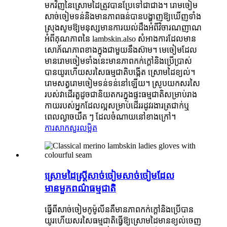
មកវិញនៃស្រោមដៃត្រូវបានប្រែទៅជាជាង។ រោមចៀម
សាច់ចៀមទន់និងមានភាពធន់បានបង្ហាញឱ្យឃើញទាំង
ស្រុងសូមឱ្យមនុស្សមានការយល់ដឹងអំពីវិចារណញាណ
អំពីគុណភាពនៃ lambskin.also សំអាងការដែលមាន
សោភ័ណភាពខាងក្នុងជាមួយនឹងស៊ាម។ មេចៀមដែល
មានរោមចៀមទាំងនេះមានភាពកក់ក្តៅនិងប្រើប្រាស់
បានយូរហើយសរសៃធម្មជាតិបង្កើត ស្រោមដៃខ្យល់។
រោមសត្វរោមចៀមទន់ទន់នៅឡើយ។ ស្រូបយកសរសៃ
របស់វាដើរតួដូចជានិយតករក្នុងផ្ទះធម្មជាតិសម្រាប់រាង
កាយរបស់អ្នកដែលល្អសម្រាប់ដើររដូវរងារត្រជាក់ឬ
ពេលល្ងាចយឺត ៗ ដែលចំណាយនៅខាងក្រៅ។
ការសាកសួរ
លម្អិត
ស្រោមដៃស្ត្រីសាច់ចៀមសាច់ចៀមដែល
មានមួកពណ៌ធម្មជាតិ
ធ្វើពីសាច់ចៀមកូម៉ូលីនគឺមានភាពកក់ក្តៅនិងប្រើបាន
យូរហើយសរសៃធម្មជាតិធ្វើឱ្យស្រោមដៃមានខ្យល់ចេញ