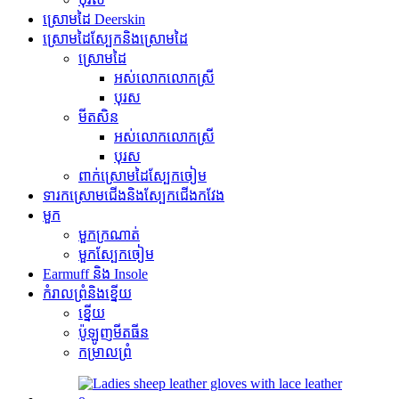
ស្រោមដៃ Deerskin
ស្រោមដៃស្បែកនិងស្រោមដៃ
ស្រោមដៃ
អស់លោកលោកស្រី
បុរស
មីតសិន
អស់លោកលោកស្រី
បុរស
ពាក់ស្រោមដៃស្បែកចៀម
ទារកស្រោមជើងនិងស្បែកជើងកវែង
មួក
មួកក្រណាត់
មួកស្បែកចៀម
Earmuff និង Insole
កំរាលព្រំនិងខ្នើយ
ខ្នើយ
ប៉ូឡូញមីតធីន
កម្រាលព្រំ