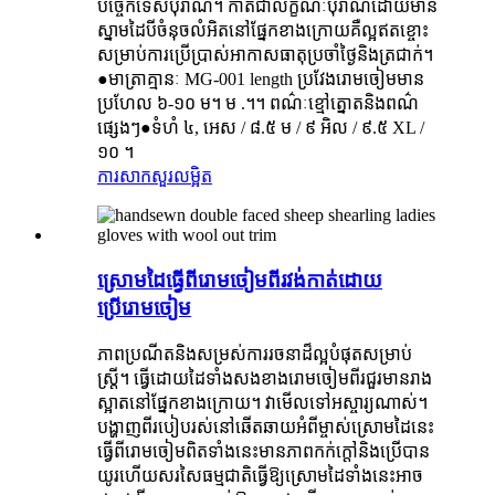
បច្ចេកទេសបុរាណ។ កាត់ជាលក្ខណៈបុរាណដោយមាន
ស្នាមដៃបីចំនុចលំអិតនៅផ្នែកខាងក្រោយគឺល្អឥតខ្ចោះ
សម្រាប់ការប្រើប្រាស់អាកាសធាតុប្រចាំថ្ងៃនិងត្រជាក់។
●មាត្រាគ្មានៈ MG-001 length ប្រវែងរោមចៀមមាន
ប្រហែល ៦-១០ ម។ ម .។។ ពណ៌ៈខ្មៅត្នោតនិងពណ៌
ផ្សេងៗ●ទំហំ ៤, អេស / ៨.៥ ម / ៩ អិល / ៩.៥ XL /
១០ ។
ការសាកសួរ
លម្អិត
ស្រោមដៃធ្វើពីរោមចៀមពីរវង់កាត់ដោយ
ប្រើរោមចៀម
ភាពប្រណីតនិងសម្រស់ការរចនាដ៏ល្អបំផុតសម្រាប់
ស្ត្រី។ ធ្វើដោយដៃទាំងសងខាងរោមចៀមពីរជួរមានរាង
ស្អាតនៅផ្នែកខាងក្រោយ។ វាមើលទៅអស្ចារ្យណាស់។
បង្ហាញពីរបៀបរស់នៅឆើតឆាយអំពីម្ចាស់ស្រោមដៃនេះ
ធ្វើពីរោមចៀមពិតទាំងនេះមានភាពកក់ក្តៅនិងប្រើបាន
យូរហើយសរសៃធម្មជាតិធ្វើឱ្យស្រោមដៃទាំងនេះអាច