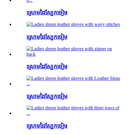
ស្រោមដៃស្បែកចៀម
ស្រោមដៃស្បែកចៀម
ស្រោមដៃស្បែកចៀម
ស្រោមដៃស្បែកចៀម
ស្រោមដៃស្បែកចៀម