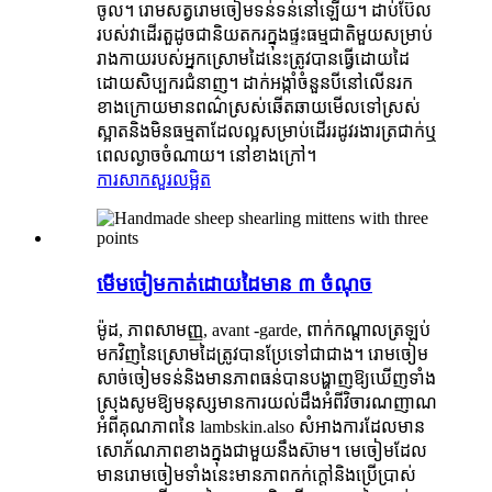
ចូល។ រោមសត្វរោមចៀមទន់ទន់នៅឡើយ។ ដាប់ប៊ែល
របស់វាដើរតួដូចជានិយតករក្នុងផ្ទះធម្មជាតិមួយសម្រាប់
រាងកាយរបស់អ្នកស្រោមដៃនេះត្រូវបានធ្វើដោយដៃ
ដោយសិប្បករជំនាញ។ ដាក់អង្កាំចំនួនបីនៅលើនរក
ខាងក្រោយមានពណ៌ស្រស់ឆើតឆាយមើលទៅស្រស់
ស្អាតនិងមិនធម្មតាដែលល្អសម្រាប់ដើររដូវរងារត្រជាក់ឬ
ពេលល្ងាចចំណាយ។ នៅខាងក្រៅ។
ការសាកសួរ
លម្អិត
មើមចៀមកាត់ដោយដៃមាន ៣ ចំណុច
ម៉ូដ, ភាពសាមញ្ញ, avant -garde, ពាក់កណ្តាលត្រឡប់
មកវិញនៃស្រោមដៃត្រូវបានប្រែទៅជាជាង។ រោមចៀម
សាច់ចៀមទន់និងមានភាពធន់បានបង្ហាញឱ្យឃើញទាំង
ស្រុងសូមឱ្យមនុស្សមានការយល់ដឹងអំពីវិចារណញាណ
អំពីគុណភាពនៃ lambskin.also សំអាងការដែលមាន
សោភ័ណភាពខាងក្នុងជាមួយនឹងស៊ាម។ មេចៀមដែល
មានរោមចៀមទាំងនេះមានភាពកក់ក្តៅនិងប្រើប្រាស់