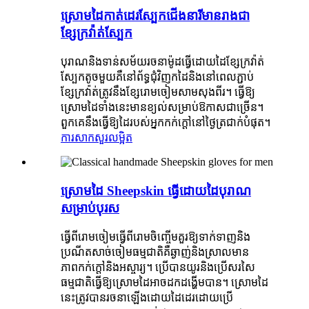
ស្រោមដៃកាត់ដេរស្បែកជើងនារីមានរាងជា
ខ្សែក្រវ៉ាត់ស្បែក
បុរាណនិងទាន់សម័យរចនាម៉ូដធ្វើដោយដៃខ្សែក្រវ៉ាត់
ស្បែកតូចមួយគឺនៅព័ទ្ធជុំវិញកដៃនិងនៅពេលភ្ជាប់
ខ្សែក្រវ៉ាត់ត្រូវនឹងខ្សែរោមចៀមសាមសុងពីរ។ ធ្វើឱ្យ
ស្រោមដៃទាំងនេះមានខ្យល់សម្រាប់ឱកាសជាច្រើន។
ពួកគេនឹងធ្វើឱ្យដៃរបស់អ្នកកក់ក្តៅនៅថ្ងៃត្រជាក់បំផុត។
ការសាកសួរ
លម្អិត
ស្រោមដៃ Sheepskin ធ្វើដោយដៃបុរាណ
សម្រាប់បុរស
ធ្វើពីរោមចៀមធ្វើពីរោមចិញ្ចើមគួរឱ្យទាក់ទាញនិង
ប្រណីតសាច់ចៀមធម្មជាតិគឺឆ្ងាញ់និងស្រាលមាន
ភាពកក់ក្តៅនិងអស្ចារ្យ។ ប្រើបានយូរនិងប្រើសរសៃ
ធម្មជាតិធ្វើឱ្យស្រោមដៃអាចដកដង្ហើមបាន។ ស្រោមដៃ
នេះត្រូវបានរចនាឡើងដោយដៃដេរដោយប្រើ