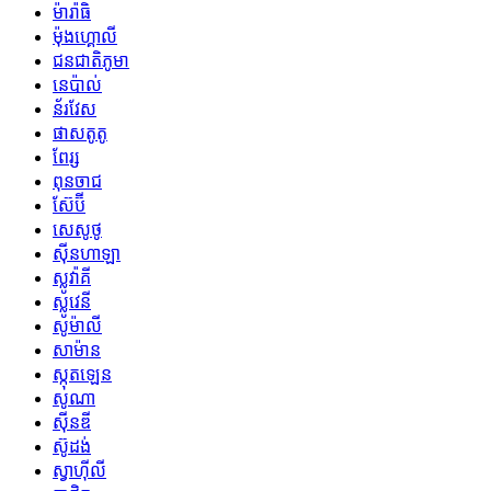
ម៉ារ៉ាធិ
ម៉ុងហ្គោលី
ជនជាតិភូមា
នេប៉ាល់
ន័រវែស
ផាសតូតូ
ពែរ្ស
ពុនចាជ
ស៊ែប៊ី
សេសូថូ
ស៊ីនហាឡា
ស្លូវ៉ាគី
ស្លូវេនី
សូម៉ាលី
សាម៉ាន
ស្កុតឡេន
សូណា
ស៊ីនឌី
ស៊ូដង់
ស្វាហ៊ីលី