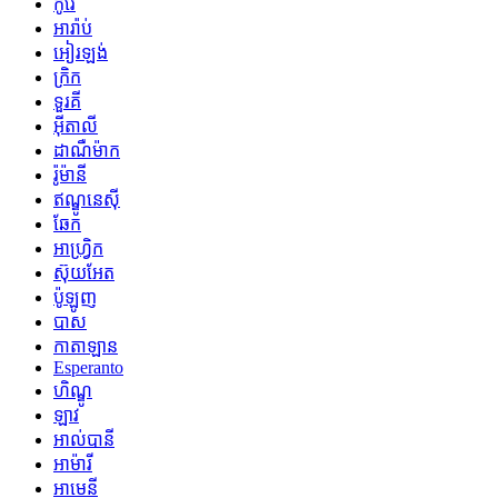
កូរ៉េ
អារ៉ាប់
អៀរឡង់
ក្រិក
ទួរគី
អ៊ីតាលី
ដាណឺម៉ាក
រ៉ូម៉ានី
ឥណ្ឌូនេស៊ី
ឆែក
អាហ្រ្វិក
ស៊ុយអែត
ប៉ូឡូញ
បាស
កាតាឡាន
Esperanto
ហិណ្ឌូ
ឡាវ
អាល់បានី
អាម៉ារី
អាមេនី