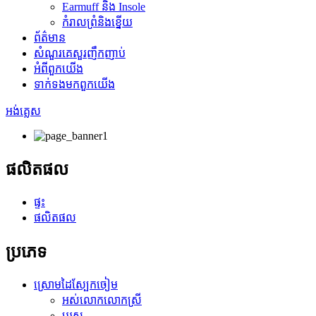
Earmuff និង Insole
កំរាលព្រំនិងខ្នើយ
ព័ត៌មាន
សំណួរគេសួរញឹកញាប់
អំពី​ពួក​យើង
ទាក់ទង​មក​ពួក​យើង
អង់គ្លេស
ផលិតផល
ផ្ទះ
ផលិតផល
ប្រភេទ
ស្រោមដៃស្បែកចៀម
អស់លោកលោកស្រី
បុរស