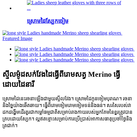
ស្រោមដៃស្បែកចៀម
ស្ទីលម៉ូដសក់វែងដៃធ្វើពីរោមសត្វ Merino ធ្វើ
ដោយដៃនារី
ស្រោមដៃនេះរចនាឡើងជាមួយស្ទីលវែង។ ស្រោមដៃកូនចៀមបុរាណ។ រចនា
និងច្នៃយ៉ាងឆើតឆាយ។ ធ្វើពីរោមចៀមរោមចៀមទន់និងធន់។ សរសៃរបស់វា
ដកដង្ហើមដើរតួរជាកម្តៅធម្មជាតិសម្រាប់រាងកាយរបស់អ្នកគែមនៃខ្នរត្រូវបាន
គ្របដោយស្បែក។ ល្អឥតខ្ចោះសម្រាប់ការប្រើប្រាស់អាកាសធាតុប្រចាំថ្ងៃនិង
ត្រជាក់។