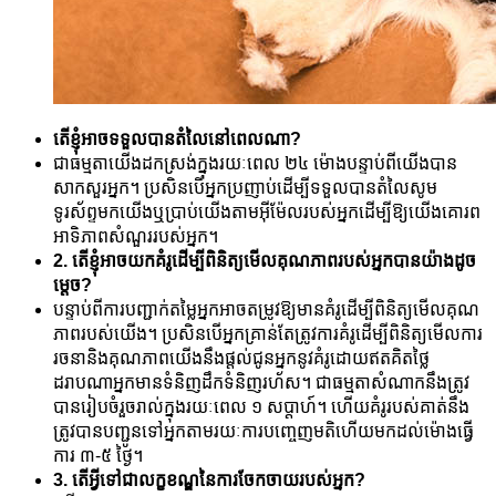
តើខ្ញុំអាចទទួលបានតំលៃនៅពេលណា?
ជាធម្មតាយើងដកស្រង់ក្នុងរយៈពេល ២៤ ម៉ោងបន្ទាប់ពីយើងបាន
សាកសួរអ្នក។ ប្រសិនបើអ្នកប្រញាប់ដើម្បីទទួលបានតំលៃសូម
ទូរស័ព្ទមកយើងឬប្រាប់យើងតាមអ៊ីម៉ែលរបស់អ្នកដើម្បីឱ្យយើងគោរព
អាទិភាពសំណួររបស់អ្នក។
2. តើខ្ញុំអាចយកគំរូដើម្បីពិនិត្យមើលគុណភាពរបស់អ្នកបានយ៉ាងដូច
ម្តេច?
បន្ទាប់ពីការបញ្ជាក់តម្លៃអ្នកអាចតម្រូវឱ្យមានគំរូដើម្បីពិនិត្យមើលគុណ
ភាពរបស់យើង។ ប្រសិនបើអ្នកគ្រាន់តែត្រូវការគំរូដើម្បីពិនិត្យមើលការ
រចនានិងគុណភាពយើងនឹងផ្តល់ជូនអ្នកនូវគំរូដោយឥតគិតថ្លៃ
ដរាបណាអ្នកមានទំនិញដឹកទំនិញរហ័ស។ ជាធម្មតាសំណាកនឹងត្រូវ
បានរៀបចំរួចរាល់ក្នុងរយៈពេល ១ សប្តាហ៍។ ហើយគំរូរបស់គាត់នឹង
ត្រូវបានបញ្ជូនទៅអ្នកតាមរយៈការបញ្ចេញមតិហើយមកដល់ម៉ោងធ្វើ
ការ ៣-៥ ថ្ងៃ។
3. តើអ្វីទៅជាលក្ខខណ្ឌនៃការចែកចាយរបស់អ្នក?