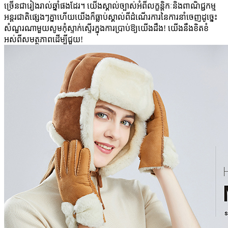
ច្រើនជារៀងរាល់ឆ្នាំផងដែរ។ យើងស្គាល់ច្បាស់អំពីលក្ខន្តិកៈនិងពាណិជ្ជកម្ម
អន្តរជាតិផ្សេងៗគ្នាហើយយើងក៏ធ្លាប់ស្គាល់ពីដំណើរការនៃការនាំចេញដូច្នេះ
សំណួរណាមួយសូមកុំស្ទាក់ស្ទើរក្នុងការប្រាប់ឱ្យយើងដឹង! យើងនឹងខិតខំ
អស់ពីសមត្ថភាពដើម្បីជួយ!