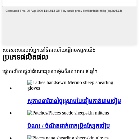
សរសេរសាររបស់អ្នកនៅទីនេះហើយផ្ញើវាមកពួកយើង
ប្រភេទផលិតផល
ផ្តោតលើការផ្តល់ដំណោះស្រាយម៉ុងភីរយៈពេល ៥ ឆ្នាំ។
សុភាពនារីបានច្នៃស្រោមដៃចៀមកាត់រោមចៀម
បំណះ / ចំណិតដាក់ពាក្យប្តឹងស្បែកចៀម