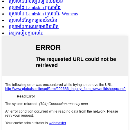
ស្រោមដៃរោមចៀមឡាមឃីនឃីន
ស្រោមដៃ Lambskin ស្រោមដៃ
ស្រោមដៃ Lambskin ស្រោមដៃ Womens
ស្រោមដៃស្បែកឡាមឃីនឃិន
ស្រោមដៃការងារឡាមឃិនឃិន
ស្បែកចៀមគ្មានមេដៃ