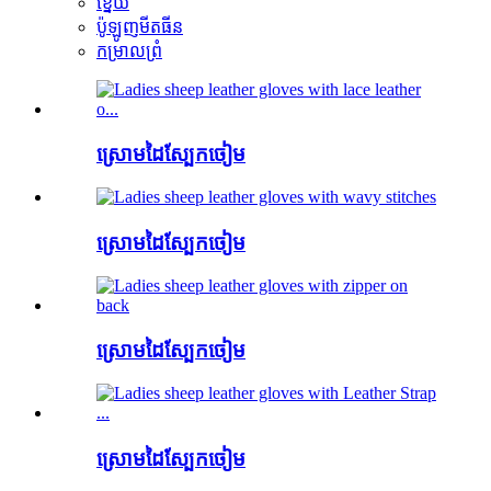
ខ្នើយ
ប៉ូឡូញមីតធីន
កម្រាលព្រំ
ស្រោមដៃស្បែកចៀម
ស្រោមដៃស្បែកចៀម
ស្រោមដៃស្បែកចៀម
ស្រោមដៃស្បែកចៀម