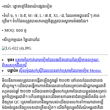
•ពណ៌: ត្នោតខ្មៅនិងពណ៌ផ្សេងទៀត
•ទំហំ ៤, S / ៦.៥, M / ៧, L / ៧.៥, XL / ៨, ដែលអាចជួបនារី ៗ ភាគ
ច្រើន។ ទំហំដែលត្រូវបានគេពេញចិត្តត្រូវបានស្វាគមន៍ផងដែរ។
• MOQ: ១០០ គូ
•សិប្បកម្មដេរ៖ ច្នៃដោយដៃ
មុន៖
ស្រោមដៃកាត់រោមចៀមដែលផលិតដោយដៃស្ត្រីមានលក្ខណៈ
ពិសេសគ្រវីដៃគ្រវី
បន្ទាប់៖
ស្ទីលម៉ូដសក់ស្ត្រីដែលបានពាក់ស្រោមដៃរោមចៀម Merino
មីលឌីសាអេសត្រូវបានបង្កើតឡើងក្នុងឆ្នាំ ២០០២ នៅពេលដែលវាជារោង
សិប្បកម្ម។ យើងបានធ្វើការកាត់និងដេរដោយដៃសម្រាប់ពាណិជ្ជករអន្តរជាតិ
រហូតដល់ឆ្នាំ ២០១២ យើងបានចាប់ផ្តើមលក់ស្រោមដៃដោយខ្លួនឯងសម្រាប់
អ្នកទិញអន្តរជាតិ។ ហើយឥឡូវនេះយើងមានការរចនាជំនាញផលិតនិង លក់
និងក្រុម QC ស្រោមដៃទារកនិងមួករបស់យើងបានលក់ទៅកាណាដាអាឡឺ
ម៉ង់អង់គ្លេសនិងប្រទេសជាច្រើនទៀត។ យើងក៏ចូលរួមពិព័រណ៍អន្ដរជាតិជា