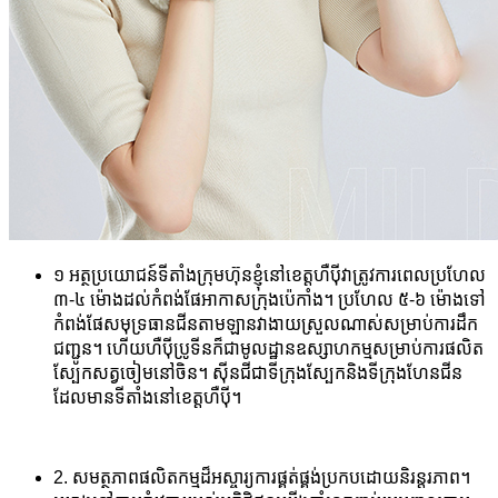
១ អត្ថប្រយោជន៍ទីតាំងក្រុមហ៊ុនខ្ញុំនៅខេត្តហឺប៉ីវាត្រូវការពេលប្រហែល
៣-៤ ម៉ោងដល់កំពង់ផែអាកាសក្រុងប៉េកាំង។ ប្រហែល ៥-៦ ម៉ោងទៅ
កំពង់ផែសមុទ្រធានជីនតាមឡានវាងាយស្រួលណាស់សម្រាប់ការដឹក
ជញ្ជូន។ ហើយហឺប៉ីប្រូទីនក៏ជាមូលដ្ឋានឧស្សាហកម្មសម្រាប់ការផលិត
ស្បែកសត្វចៀមនៅចិន។ ស៊ីនជីជាទីក្រុងស្បែកនិងទីក្រុងហែនជីន
ដែលមានទីតាំងនៅខេត្តហឺប៉ី។
2. សមត្ថភាពផលិតកម្មដ៏អស្ចារ្យការផ្គត់ផ្គង់ប្រកបដោយនិរន្តរភាព។