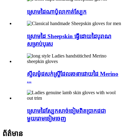
ស្រោមដៃណាប៉ូលាកាត់ស្បែក
ស្រោមដៃ Sheepskin ធ្វើដោយដៃបុរាណ
សម្រាប់បុរស
ស្ទីលម៉ូដសក់ស្ត្រីដែលរចនាដោយដៃ Merino
...
ស្រោមដៃស្បែកសាច់ចៀមពិតប្រាកដជា
មួយរោមចៀមចេញ
ព័ត៌មាន