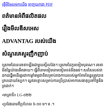
ផ្ញើអ៊ីមែលមកយើង
ទាញយកជា PDF
ពត៌មានអំពីផលិតផល
រឿងមីលឌីសអេស
ADVANTAG របស់យើង
សំណួរគេសួរញឹកញាប់
ស្រោមដៃនេះរចនាឡើងជាមួយស្ទីលវែង។ ស្រោមដៃកូនចៀមបុរាណ។ រចនា
និងច្នៃយ៉ាងឆើតឆាយ។ ធ្វើពីរោមចៀមរោមចៀមទន់និងធន់។ សរសៃរបស់វា
ដកដង្ហើមដើរតួរជាកម្តៅធម្មជាតិសម្រាប់រាងកាយរបស់អ្នកគែមនៃខ្នរត្រូវបាន
គ្របដោយស្បែក។ ល្អឥតខ្ចោះសម្រាប់ការប្រើប្រាស់អាកាសធាតុប្រចាំថ្ងៃនិង
ត្រជាក់។
•មាត្រាទី៖ LG-០២២
•ប្រវែងរោមគឺប្រហែល ៦-១០ ម។ ម .។