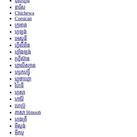
ប៊ុលហ្គារី
ខារីស
Chichewa
Corsican
ក្រូអាត
ហូឡង់
អេស្តូនី
ហ្វីលីពីន
ហ្វាំងឡង់
ហ្វ្រីស៊ាន
ហ្គាលីស្យាន
ហ្សកហ្ស៊ី
ហ្គូចាហ្គោ
ហៃទី
ហូសា
ហាវ៉ៃ
ហេប្រ៊ូ
ភាសា Hmoob
ហុងគ្រី
អ៊ីស្លង់
អ៊ីកបូ