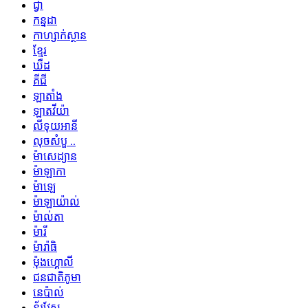
ជ្វា
កន្នដា
កាហ្សាក់ស្ថាន
ខ្មែរ
ឃឺដ
គីជី
ឡាតាំង
ឡាតវីយ៉ា
លីទុយអានី
លុចសំបួ ..
ម៉ាសេដ្យាន
ម៉ាឡាកា
ម៉ាឡេ
ម៉ាឡាយ៉ាល់
ម៉ាល់តា
ម៉ារី
ម៉ារ៉ាធិ
ម៉ុងហ្គោលី
ជនជាតិភូមា
នេប៉ាល់
ន័រវែស