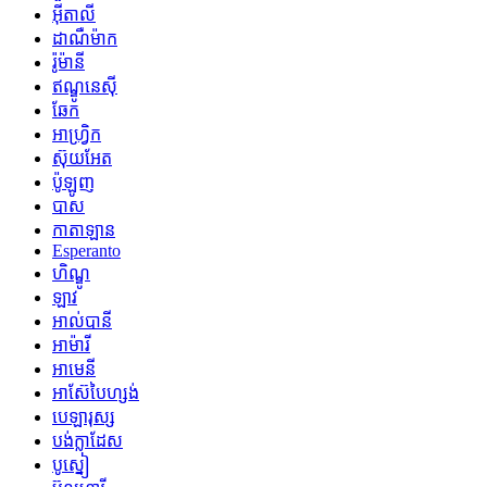
អ៊ីតាលី
ដាណឺម៉ាក
រ៉ូម៉ានី
ឥណ្ឌូនេស៊ី
ឆែក
អាហ្រ្វិក
ស៊ុយអែត
ប៉ូឡូញ
បាស
កាតាឡាន
Esperanto
ហិណ្ឌូ
ឡាវ
អាល់បានី
អាម៉ារី
អាមេនី
អាស៊ែបៃហ្សង់
បេឡារុស្ស
បង់ក្លាដែស
បូស្នៀ