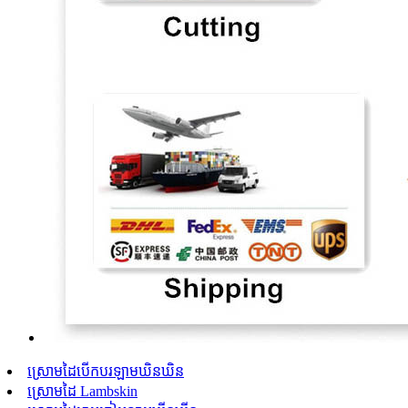
ស្រោមដៃបើកបរឡាមឃិនឃិន
ស្រោមដៃ Lambskin