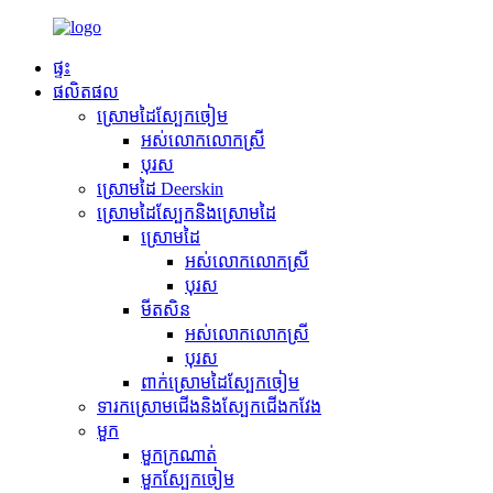
ផ្ទះ
ផលិតផល
ស្រោមដៃស្បែកចៀម
អស់លោកលោកស្រី
បុរស
ស្រោមដៃ Deerskin
ស្រោមដៃស្បែកនិងស្រោមដៃ
ស្រោមដៃ
អស់លោកលោកស្រី
បុរស
មីតសិន
អស់លោកលោកស្រី
បុរស
ពាក់ស្រោមដៃស្បែកចៀម
ទារកស្រោមជើងនិងស្បែកជើងកវែង
មួក
មួកក្រណាត់
មួកស្បែកចៀម