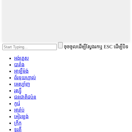
ចុចចូលដើម្បីស្វែងរកឬ ESC ដើម្បីបិទ
អង់គ្លេស
បារាំង
អាឡឺម៉ង់
ព័រទុយហ្កាល់
អេស្ប៉ាញ
រុស្ស៊ី
ជនជាតិជប៉ុន
កូរ៉េ
អារ៉ាប់
អៀរឡង់
ក្រិក
ទួរគី