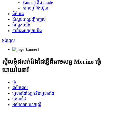
Earmuff និង Insole
កំរាលព្រំនិងខ្នើយ
ព័ត៌មាន
សំណួរគេសួរញឹកញាប់
អំពី​ពួក​យើង
ទាក់ទង​មក​ពួក​យើង
អង់គ្លេស
ស្ទីលម៉ូដសក់វែងដៃធ្វើពីរោមសត្វ Merino ធ្វើ
ដោយដៃនារី
ផ្ទះ
ផលិតផល
ស្រោមដៃស្បែកនិងស្រោមដៃ
ស្រោមដៃ
អស់លោកលោកស្រី