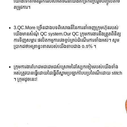
យោងទៅតាមតំរូវការរបស់អតិថិជនយើងគាំទ្រកញ្ចប់រួមបញ្ចូលតាម
តម្រូវការ។
3.QC.More ច្រើនជាងបទពិសោធន៏នៃការនាំចេញក្រុមហ៊ុនរបស់
យើងមានសំណុំ QC system.Our QC ក្រុមការងារនឹងត្រួតពិនិត្យ
ការទិញសម្ភារៈផលិតកម្មការវេចខ្ចប់គ្រប់ដំណើរការទាំងអស់។ សូម
ប្រាកដថាអត្រាខ្វះខាតរបស់យើងទាបជាង ០.១% ។
ក្រុមការងារហែដមដដេមដស៍ស្រោមដៃស្បែកចៀមរបស់យើងទាំង
អស់ត្រូវបានធ្វើដោយដៃធ្វើពីស្នាមប្រឡាក់បែបប្រពៃណីដោយ stitch
។ ក្រុមដូចនេះ!