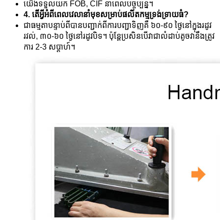
យើងទទួលយក FOB, CIF នាពេលបច្ចុប្បន្ន។
4. តើអ្វីអំពីពេលវេលានាំមុខសម្រាប់ផលិតកម្មទ្រង់ទ្រាយធំ?
ជាធម្មតាបន្ទាប់ពីបានបញ្ជាក់ពីការបញ្ជាទិញគឺ ៦០-៩០ ថ្ងៃនៅក្នុងរដូវ
រវល់, ៣០-៦០ ថ្ងៃនៅរដូវបិទ។ ប៉ុន្តែប្រសិនបើវាជាលំដាប់តូចវានឹងត្រូវ
ការ 2-3 សប្តាហ៍។