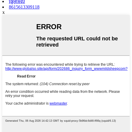
ផ្ញើអ៊ីមែល
8615613309118
x