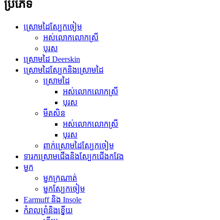
ប្រភេទ
ស្រោមដៃស្បែកចៀម
អស់លោកលោកស្រី
បុរស
ស្រោមដៃ Deerskin
ស្រោមដៃស្បែកនិងស្រោមដៃ
ស្រោមដៃ
អស់លោកលោកស្រី
បុរស
មីតសិន
អស់លោកលោកស្រី
បុរស
ពាក់ស្រោមដៃស្បែកចៀម
ទារកស្រោមជើងនិងស្បែកជើងកវែង
មួក
មួកក្រណាត់
មួកស្បែកចៀម
Earmuff និង Insole
កំរាលព្រំនិងខ្នើយ