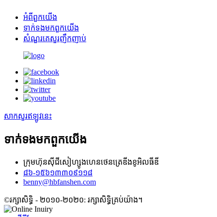
អំពី​ពួក​យើង
ទាក់ទង​មក​ពួក​យើង
សំណួរគេសួរញឹកញាប់
សាកសួរឥឡូវនេះ
ទាក់ទង​មក​ពួក​យើង
ក្រុមហ៊ុនស៊ីជីសៀហ្សូងហេនថេនត្រេឌីងខូអិលធីឌី
៨៦-១៥៦១៣៣០៩១១៨
benny@hbfanshen.com
©រក្សាសិទ្ធិ - ២០១០-២០២០: រក្សាសិទ្ធិគ្រប់យ៉ាង។